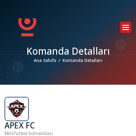
K
o
m
a
n
d
a
D
e
t
a
l
l
a
r
ı
Ana Səhifə
Komanda Detalları
APEX FC
Minifutbol komandası