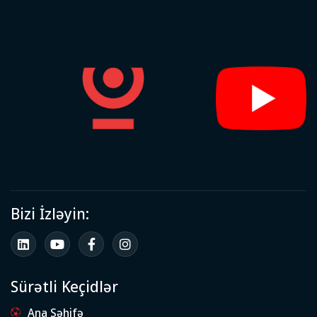
Bizi İzləyin:
Sürətli Keçidlər
Ana Səhifə