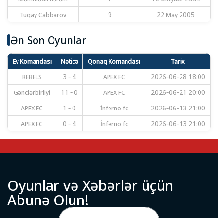
Tuqay Cabbarov
9
22 May 2005
Ən Son Oyunlar
Ev Komandası
Nəticə
Qonaq Komandası
Tarix
REBELS
3 - 4
APEX FC
2026-06-28 18:00
Gənclərbirliyi
11 - 0
APEX FC
2026-06-21 20:00
APEX FC
1 - 0
İnferno fc
2026-06-13 21:00
APEX FC
0 - 4
İnferno fc
2026-06-13 21:00
O
y
u
n
l
a
r
v
ə
X
ə
b
ə
r
l
ə
r
ü
ç
ü
n
A
b
u
n
ə
O
l
u
n
!