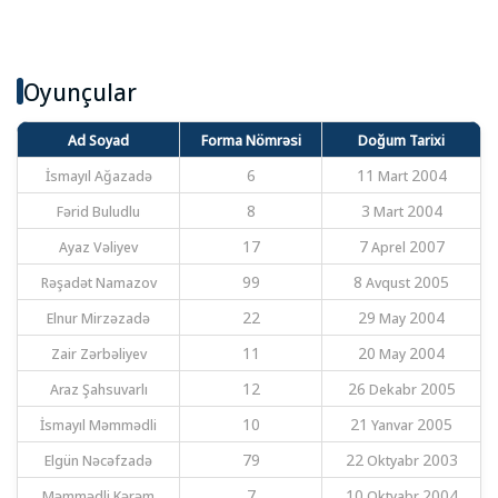
Oyunçular
Ad Soyad
Forma Nömrəsi
Doğum Tarixi
İsmayıl Ağazadə
6
11 Mart 2004
Fərid Buludlu
8
3 Mart 2004
Ayaz Vəliyev
17
7 Aprel 2007
Rəşadət Namazov
99
8 Avqust 2005
Elnur Mirzəzadə
22
29 May 2004
Zair Zərbəliyev
11
20 May 2004
Araz Şahsuvarlı
12
26 Dekabr 2005
İsmayıl Məmmədli
10
21 Yanvar 2005
Elgün Nəcəfzadə
79
22 Oktyabr 2003
Məmmədli Kərəm
7
10 Oktyabr 2004