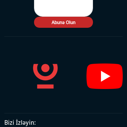
Abunə Olun
Bizi İzləyin: