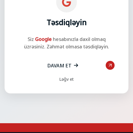
Təsdiqləyin
Siz
Google
hesabınızla daxil olmaq
üzrəsiniz. Zəhmət olmasa təsdiqləyin.
DAVAM ET
Ləğv et