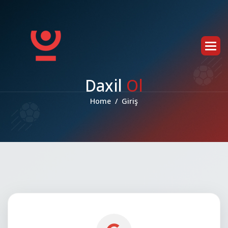
D
a
x
i
l
O
l
Home
Giriş