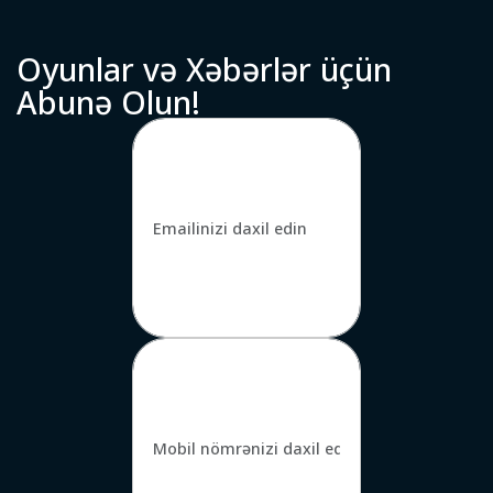
O
y
u
n
l
a
r
v
ə
X
ə
b
ə
r
l
ə
r
ü
ç
ü
n
A
b
u
n
ə
O
l
u
n
!