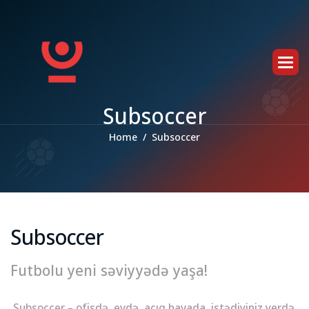
S
u
b
s
o
c
c
e
r
Home
Subsoccer
Subsoccer
Futbolu yeni səviyyədə yaşa!
Subsoccer – ofisdə, evdə, açıq havada, istədiyiniz yerdə