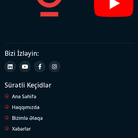
Bizi İzləyin:
Sürətli Keçidlər
Ana Səhifə
Haqqımızda
Bizimlə Əlaqə
Xəbərlər