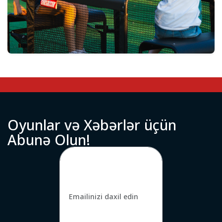
O
y
u
n
l
a
r
v
ə
X
ə
b
ə
r
l
ə
r
ü
ç
ü
n
A
b
u
n
ə
O
l
u
n
!