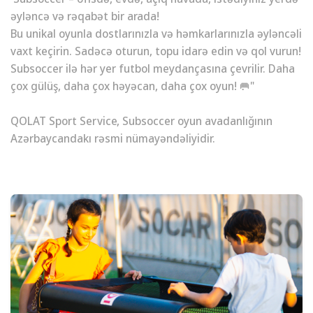
əyləncə və rəqabət bir arada!
Bu unikal oyunla dostlarınızla və həmkarlarınızla əyləncəli
vaxt keçirin. Sadəcə oturun, topu idarə edin və qol vurun!
Subsoccer ilə hər yer futbol meydançasına çevrilir. Daha
çox gülüş, daha çox həyəcan, daha çox oyun! 🥅"
QOLAT Sport Service, Subsoccer oyun avadanlığının
Azərbaycandakı rəsmi nümayəndəliyidir.