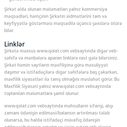
Şirkət əldə olunan məlumatları yalnız kommersiya
məqsədləri, həmçinin Şirkətin xidmətlərini tam və
keyfiyyətlə göstərməsi məqsədilə üçüncü şəxslərə ötürə
bilər.
Linklər
Şirkətə məxsus www.qolat.com vebsaytında digər veb-
səhifə və mənbələrə aparan linklərə rast gələ bilərsiniz.
Şirkət həmin saytların məxfiliyinə görə məsuliyyət
daşımır və istifadəçilərə digər səhifələrə baş çəkərkən,
məxfilik siyasətləri ilə tanış olmağını məsləhət görür. Bu
Məxfilik Siyasəti yalnız www.qolat.com vebsaytında
toplanılan məlumatlara şamil olunur.
www.qolat.com vebsaytında məhsulların sifarişi, alışı
zamanı ödənişin edilməsi/balansın artırılması tələb
olunarsa, bu halda istifadəçi müvafiq ödənişin
edilməsi/balansın artırılması üçün avtomatik olaraq