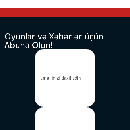
O
y
u
n
l
a
r
v
ə
X
ə
b
ə
r
l
ə
r
ü
ç
ü
n
A
b
u
n
ə
O
l
u
n
!