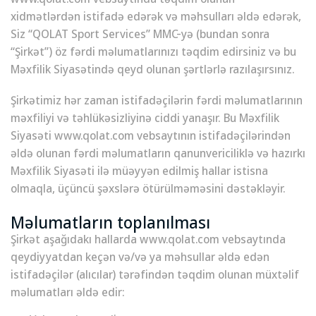
xidmətlərdən istifadə edərək və məhsulları əldə edərək,
Siz “QOLAT Sport Services” MMC-yə (bundan sonra
“Şirkət”) öz fərdi məlumatlarınızı təqdim edirsiniz və bu
Məxfilik Siyasətində qeyd olunan şərtlərlə razılaşırsınız.
Şirkətimiz hər zaman istifadəçilərin fərdi məlumatlarının
məxfiliyi və təhlükəsizliyinə ciddi yanaşır. Bu Məxfilik
Siyasəti www.qolat.com vebsaytının istifadəçilərindən
əldə olunan fərdi məlumatların qanunvericiliklə və hazırkı
Məxfilik Siyasəti ilə müəyyən edilmiş hallar istisna
olmaqla, üçüncü şəxslərə ötürülməməsini dəstəkləyir.
Məlumatların toplanılması
Şirkət aşağıdakı hallarda www.qolat.com vebsaytında
qeydiyyatdan keçən və/və ya məhsullar əldə edən
istifadəçilər (alıcılar) tərəfindən təqdim olunan müxtəlif
məlumatları əldə edir: