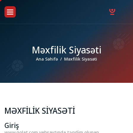
M
ə
x
f
i
l
i
k
S
i
y
a
s
ə
t
i
Ana Səhifə
Məxfilik Siyasəti
MƏXFİLİK SİYASƏTİ
Giriş
www.qolat.com vebsaytında təqdim olunan