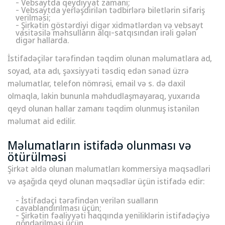
- Vebsaytda qeydiyyat zamanı;
- Vebsaytda yerləşdirilən tədbirlərə biletlərin sifariş
verilməsi;
- Şirkətin göstərdiyi digər xidmətlərdən və vebsayt
vasitəsilə məhsulların alqı-satqısından irəli gələn
digər hallarda.
İstifadəçilər tərəfindən təqdim olunan məlumatlara ad,
soyad, ata adı, şəxsiyyəti təsdiq edən sənəd üzrə
məlumatlar, telefon nömrəsi, email və s. də daxil
olmaqla, lakin bununla məhdudlaşmayaraq, yuxarıda
qeyd olunan hallar zamanı təqdim olunmuş istənilən
məlumat aid edilir.
Məlumatların istifadə olunması və
ötürülməsi
Şirkət əldə olunan məlumatları kommersiya məqsədləri
və aşağıda qeyd olunan məqsədlər üçün istifadə edir:
- İstifadəçi tərəfindən verilən sualların
cavablandırılması üçün;
- Şirkətin fəaliyyəti haqqında yeniliklərin istifadəçiyə
göndərilməsi üçün.