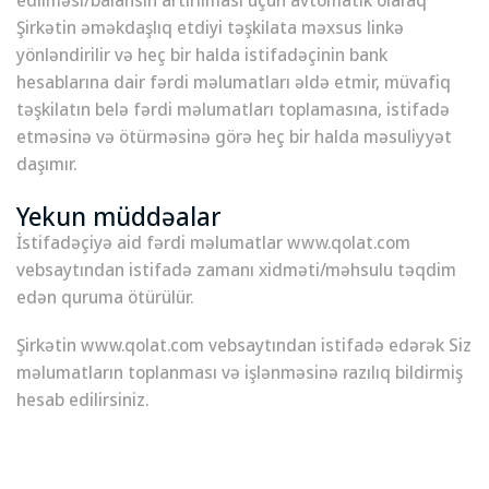
Şirkətin əməkdaşlıq etdiyi təşkilata məxsus linkə
yönləndirilir və heç bir halda istifadəçinin bank
hesablarına dair fərdi məlumatları əldə etmir, müvafiq
təşkilatın belə fərdi məlumatları toplamasına, istifadə
etməsinə və ötürməsinə görə heç bir halda məsuliyyət
daşımır.
Yekun müddəalar
İstifadəçiyə aid fərdi məlumatlar www.qolat.com
vebsaytından istifadə zamanı xidməti/məhsulu təqdim
edən quruma ötürülür.
Şirkətin www.qolat.com vebsaytından istifadə edərək Siz
məlumatların toplanması və işlənməsinə razılıq bildirmiş
hesab edilirsiniz.