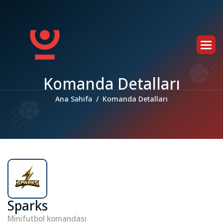
K
o
m
a
n
d
a
D
e
t
a
l
l
a
r
ı
Ana Səhifə
Komanda Detalları
Sparks
Minifutbol komandası