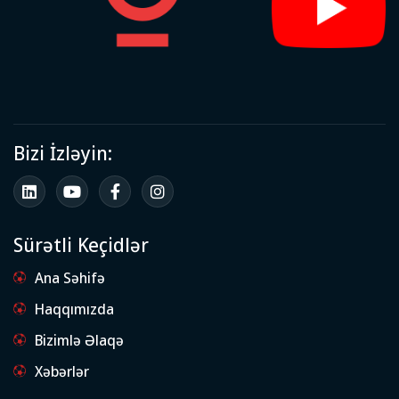
Bizi İzləyin:
Sürətli Keçidlər
Ana Səhifə
Haqqımızda
Bizimlə Əlaqə
Xəbərlər