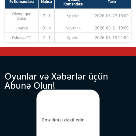
Ev Komandası
Nəticə
Tarix
Komandası
Olympique
7 - 1
Sparks
2026-06-27 18:00
Baku
Sparks
0 - 4
Suvar FK
2026-06-21 19:00
Eskulap FC
7 - 1
Sparks
2026-06-13 21:00
O
y
u
n
l
a
r
v
ə
X
ə
b
ə
r
l
ə
r
ü
ç
ü
n
A
b
u
n
ə
O
l
u
n
!