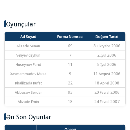
Oyunçular
Ad Soyad
Forma Nömrəsi
Doğum Tarixi
Alizade Senan
69
8 Oktyabr 2006
Veliyev Ceyhun
7
2 İyul 2006
Huseynov Ferid
11
5 İyul 2006
Xasmammadov Musa
9
11 Avqust 2006
Khalilzada Rufat
22
18 Aprel 2008
Abbasov Serdar
93
20 Fevral 2006
Alizade Emin
18
24 Fevral 2007
Ən Son Oyunlar
Qonaq