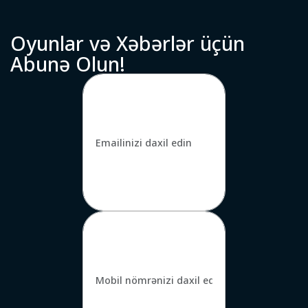
O
y
u
n
l
a
r
v
ə
X
ə
b
ə
r
l
ə
r
ü
ç
ü
n
A
b
u
n
ə
O
l
u
n
!