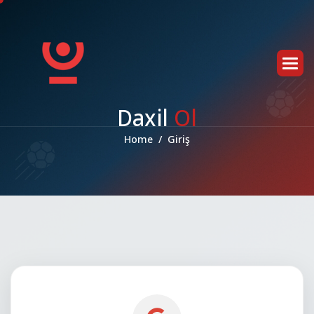
D
a
x
i
l
O
l
Home
Giriş