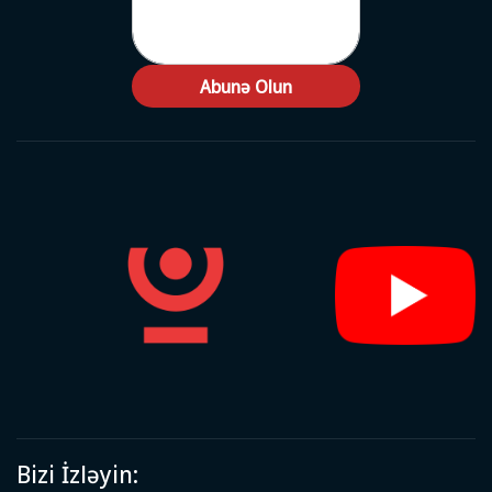
Abunə Olun
Bizi İzləyin: