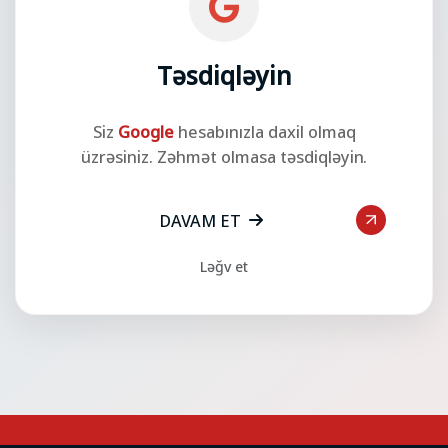
Təsdiqləyin
Siz
Google
hesabınızla daxil olmaq
üzrəsiniz. Zəhmət olmasa təsdiqləyin.
DAVAM ET
Ləğv et