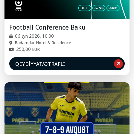
Football Conference Baku
06 Iyn 2026, 10:00
Badamdar Hotel & Residence
250,00 EUR
QEYDIYYAT/ƏTRAFLI