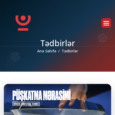
T
ə
d
b
i
r
l
ə
r
Ana Səhifə
Tədbirlər