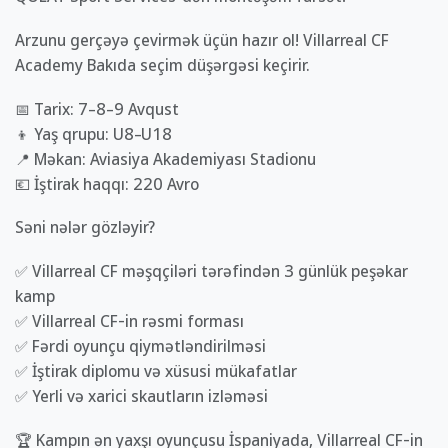
Arzunu gerçəyə çevirmək üçün hazır ol! Villarreal CF
Academy Bakıda seçim düşərgəsi keçirir.
📅 Tarix: 7–8–9 Avqust
👦 Yaş qrupu: U8–U18
📍 Məkan: Aviasiya Akademiyası Stadionu
💶 İştirak haqqı: 220 Avro
Səni nələr gözləyir?
✅ Villarreal CF məşqçiləri tərəfindən 3 günlük peşəkar
kamp
✅ Villarreal CF-in rəsmi forması
✅ Fərdi oyunçu qiymətləndirilməsi
✅ İştirak diplomu və xüsusi mükafatlar
✅ Yerli və xarici skautların izləməsi
🏆 Kampın ən yaxşı oyunçusu İspaniyada, Villarreal CF-in