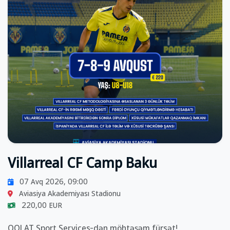
Villarreal CF Camp Baku
07 Avq 2026, 09:00
Aviasiya Akademiyası Stadionu
220,00 EUR
QOLAT Sport Services-dən möhtəşəm fürsət!