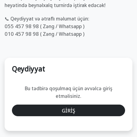
heyətində beynəlxalq turnirdə iştirak edəcək!
📞 Qeydiyyat və ətraflı məlumat üçün:
055 457 98 98 ( Zəng / Whatsapp )
010 457 98 98 ( Zəng / Whatsapp )
Qeydiyyat
Bu tədbirə qoşulmaq üçün əvvəlcə giriş
etməlisiniz.
GİRİŞ