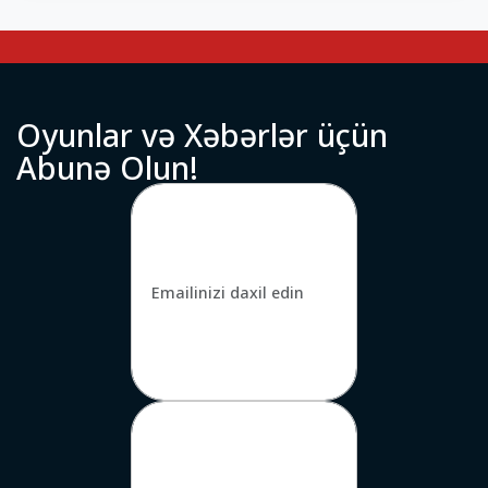
O
y
u
n
l
a
r
v
ə
X
ə
b
ə
r
l
ə
r
ü
ç
ü
n
A
b
u
n
ə
O
l
u
n
!