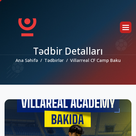
T
ə
d
b
i
r
D
e
t
a
l
l
a
r
ı
Ana Səhifə
Tədbirlər
Villarreal CF Camp Baku