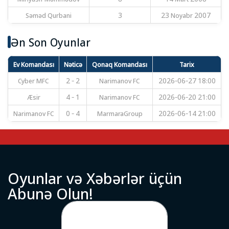
Səməd Qurbani
3
23 Noyabr 2007
Ən Son Oyunlar
Ev Komandası
Nəticə
Qonaq Komandası
Tarix
Cyber MFC
2 - 2
Narimanov FC
2026-06-27 18:00
Æsir
4 - 1
Narimanov FC
2026-06-20 21:00
Narimanov FC
0 - 4
MarmaraGroup
2026-06-14 21:00
O
y
u
n
l
a
r
v
ə
X
ə
b
ə
r
l
ə
r
ü
ç
ü
n
A
b
u
n
ə
O
l
u
n
!