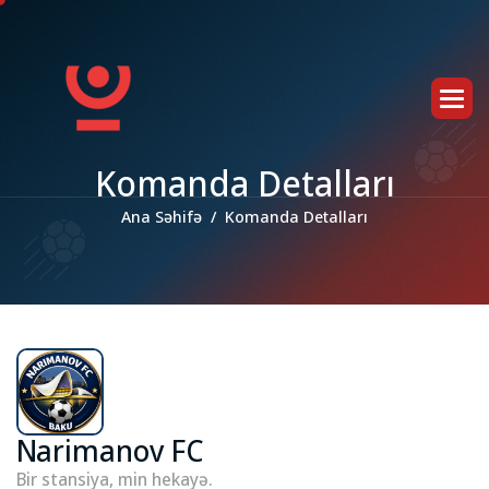
K
o
m
a
n
d
a
D
e
t
a
l
l
a
r
ı
Ana Səhifə
Komanda Detalları
Narimanov FC
Bir stansiya, min hekayə.