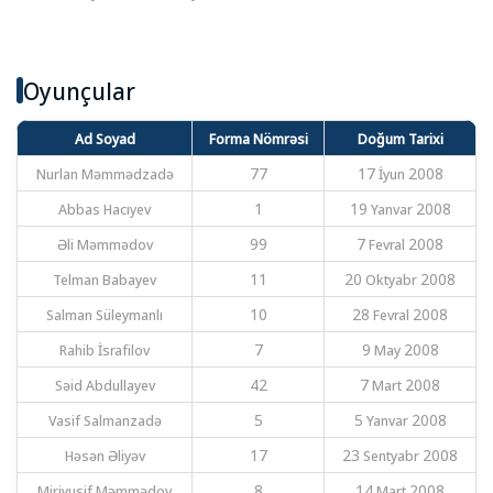
Oyunçular
Ad Soyad
Forma Nömrəsi
Doğum Tarixi
Nurlan Məmmədzadə
77
17 İyun 2008
Abbas Hacıyev
1
19 Yanvar 2008
Əli Məmmədov
99
7 Fevral 2008
Telman Babayev
11
20 Oktyabr 2008
Salman Süleymanlı
10
28 Fevral 2008
Rahib İsrafilov
7
9 May 2008
Səid Abdullayev
42
7 Mart 2008
Vasif Salmanzadə
5
5 Yanvar 2008
Həsən Əliyəv
17
23 Sentyabr 2008
Miriyusif Məmmədov
8
14 Mart 2008