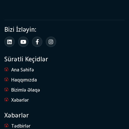
Bizi İzləyin:
Sürətli Keçidlər
Ana Səhifə
Haqqımızda
Bizimlə Əlaqə
Xəbərlər
Xəbərlər
Tədbirlər