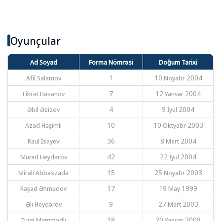
Oyunçular
Ad Soyad
Forma Nömrəsi
Doğum Tarixi
Afil Salamov
1
10 Noyabr 2004
Fikrət Həsənov
7
12 Yanvar 2004
Əbil Əzizov
4
9 İyul 2004
Azad Həşimli
10
10 Oktyabr 2003
Raul İsayev
36
8 Mart 2004
Murad Heydərov
42
22 İyul 2004
Mirəli Abbaszadə
15
25 Noyabr 2003
Rəşad Əhmədov
17
19 May 1999
Əli Heydərov
9
27 Mart 2003
Tural Məmmədli
18
20 Yanvar 2008