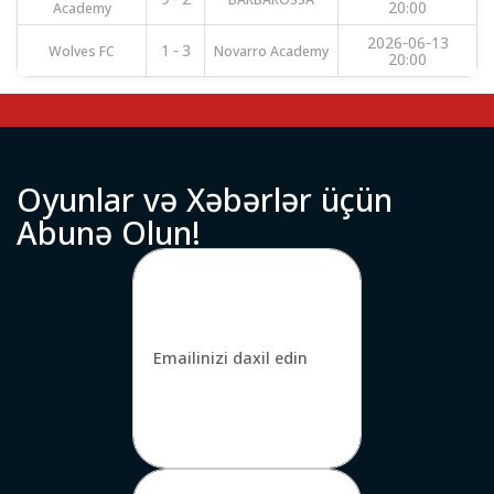
Academy
20:00
2026-06-13
Wolves FC
1 - 3
Novarro Academy
20:00
O
y
u
n
l
a
r
v
ə
X
ə
b
ə
r
l
ə
r
ü
ç
ü
n
A
b
u
n
ə
O
l
u
n
!