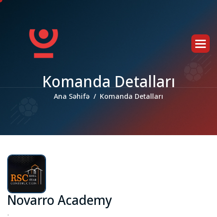
K
o
m
a
n
d
a
D
e
t
a
l
l
a
r
ı
Ana Səhifə
Komanda Detalları
Novarro Academy
.