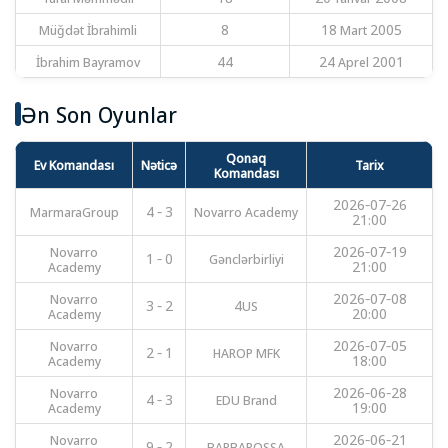
Müğdət İbrahimli
8
18 Mart 2005
İbrahim Bayramov
44
24 Aprel 2001
Ən Son Oyunlar
Qonaq
Ev Komandası
Nəticə
Tarix
Komandası
2026-07-26
MarmaraGroup
4 - 3
Novarro Academy
21:00
Novarro
2026-07-19
1 - 0
Gənclərbirliyi
Academy
21:00
Novarro
2026-07-08
3 - 2
4US
Academy
20:00
Novarro
2026-07-05
2 - 1
HAROP MFK
Academy
18:00
Novarro
2026-06-28
4 - 3
EDU Brand
Academy
19:00
Novarro
2026-06-21
9 - 2
BARBAROSSA