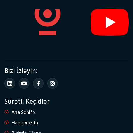
Bizi İzləyin:
Sürətli Keçidlər
Ana Səhifə
Haqqımızda
Bizimlə Əlaqə