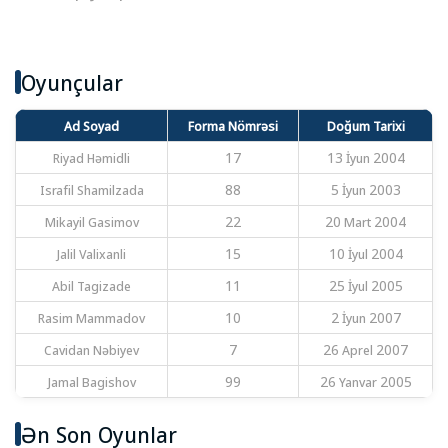
Oyunçular
Ad Soyad
Forma Nömrəsi
Doğum Tarixi
Riyad Həmidli
17
13 İyun 2004
Israfil Shamilzada
88
5 İyun 2003
Mikayil Gasimov
22
20 Mart 2004
Jalil Valixanli
15
10 İyul 2004
Abil Tagizade
11
25 İyul 2005
Rasim Mammadov
10
2 İyun 2007
Cavidan Nəbiyev
7
26 Aprel 2007
Jamal Bagishov
99
26 Yanvar 2005
Ən Son Oyunlar