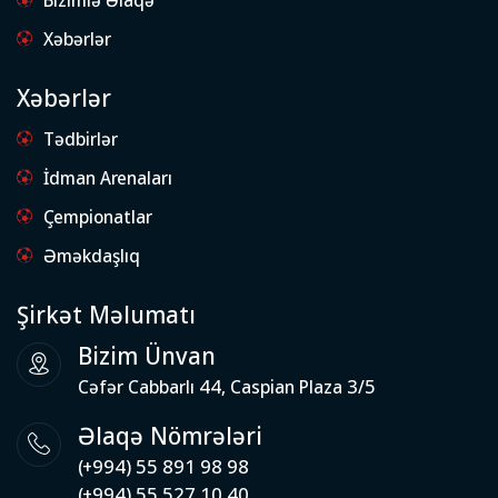
Xəbərlər
Xəbərlər
Tədbirlər
İdman Arenaları
Çempionatlar
Əməkdaşlıq
Şirkət Məlumatı
Bizim Ünvan
Cəfər Cabbarlı 44, Caspian Plaza 3/5
Əlaqə Nömrələri
(+994) 55 891 98 98
(+994) 55 527 10 40