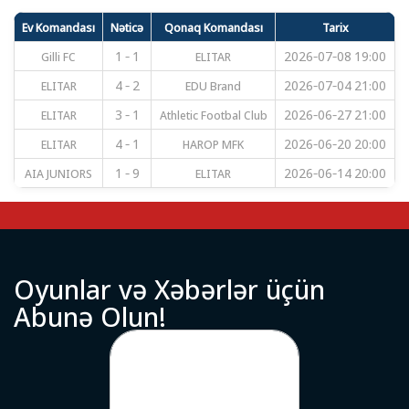
Ev Komandası
Nəticə
Qonaq Komandası
Tarix
Gilli FC
1 - 1
ELITAR
2026-07-08 19:00
ELITAR
4 - 2
EDU Brand
2026-07-04 21:00
ELITAR
3 - 1
Athletic Footbal Club
2026-06-27 21:00
ELITAR
4 - 1
HAROP MFK
2026-06-20 20:00
AIA JUNIORS
1 - 9
ELITAR
2026-06-14 20:00
O
y
u
n
l
a
r
v
ə
X
ə
b
ə
r
l
ə
r
ü
ç
ü
n
A
b
u
n
ə
O
l
u
n
!