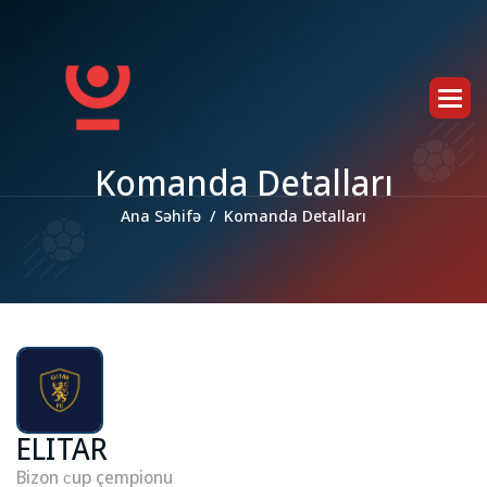
K
o
m
a
n
d
a
D
e
t
a
l
l
a
r
ı
Ana Səhifə
Komanda Detalları
ELITAR
Bizon сup çempionu