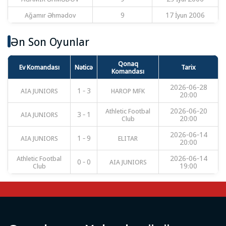
Ağamır Əhmədov
9
17 İyun 2006
Ən Son Oyunlar
Qonaq
Ev Komandası
Nəticə
Tarix
Komandası
2026-06-28
AIA JUNIORS
1 - 3
HAROP MFK
20:00
Athletic Footbal
2026-06-20
AIA JUNIORS
3 - 1
Club
20:00
2026-06-14
AIA JUNIORS
1 - 9
ELITAR
20:00
Athletic Footbal
2026-06-14
0 - 0
AIA JUNIORS
Club
19:00