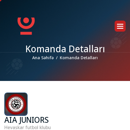
K
o
m
a
n
d
a
D
e
t
a
l
l
a
r
ı
Ana Səhifə
Komanda Detalları
AIA JUNIORS
Hevaskar futbol klubu