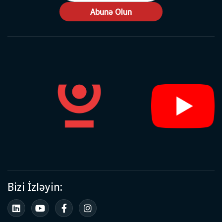
Abunə Olun
Bizi İzləyin: