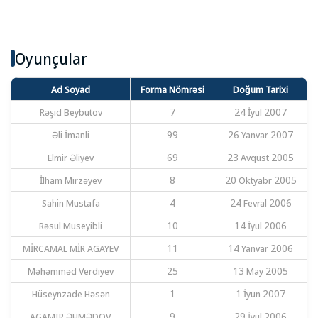
Oyunçular
Ad Soyad
Forma Nömrəsi
Doğum Tarixi
Rəşid Beybutov
7
24 İyul 2007
Əli İmanli
99
26 Yanvar 2007
Elmir Əliyev
69
23 Avqust 2005
İlham Mirzəyev
8
20 Oktyabr 2005
Sahin Mustafa
4
24 Fevral 2006
Rəsul Museyibli
10
14 İyul 2006
MİRCAMAL MİR AGAYEV
11
14 Yanvar 2006
Məhəmməd Verdiyev
25
13 May 2005
Hüseynzade Həsən
1
1 İyun 2007
AGAMIR ƏHMƏDOV
9
29 İyul 2006