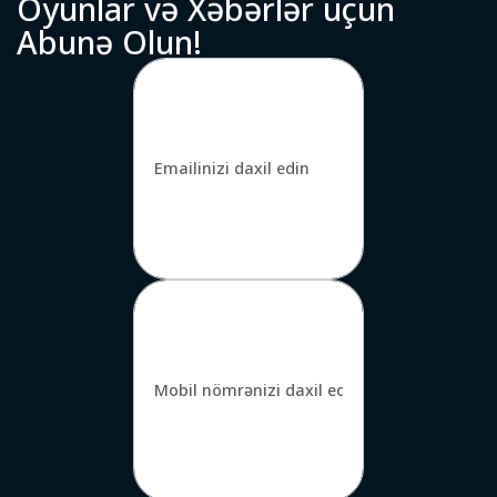
O
y
u
n
l
a
r
v
ə
X
ə
b
ə
r
l
ə
r
ü
ç
ü
n
A
b
u
n
ə
O
l
u
n
!