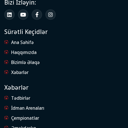
Bizi İzləyin:
Sürətli Keçidlər
Ana Səhifə
Haqqımızda
Bizimlə Əlaqə
Xəbərlər
Xəbərlər
Tədbirlər
İdman Arenaları
Çempionatlar
Əməkdaşlıq