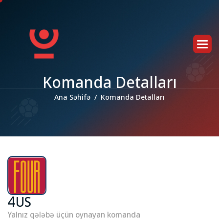
K
o
m
a
n
d
a
D
e
t
a
l
l
a
r
ı
Ana Səhifə
Komanda Detalları
4US
Yalnız qələbə üçün oynayan komanda