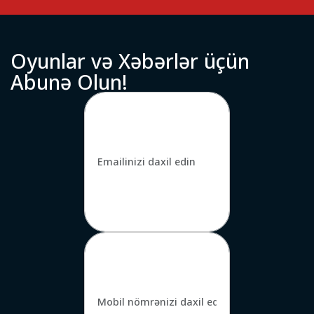
O
y
u
n
l
a
r
v
ə
X
ə
b
ə
r
l
ə
r
ü
ç
ü
n
A
b
u
n
ə
O
l
u
n
!