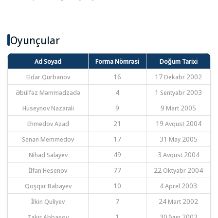
Oyunçular
Ad Soyad
Forma Nömrəsi
Doğum Tarixi
Eldar Qurbanov
16
17 Dekabr 2002
Əbülfəz Məmmədzadə
4
1 Sentyabr 2003
Hüseynov Nazarali
9
9 Mart 2005
Ehmedov Azad
21
19 Avqust 2004
Senan Memmedov
17
31 May 2005
Nihad Salayev
49
3 Avqust 2004
İlfan Hesenov
77
22 Oktyabr 2004
Qoşqar Babayev
10
4 Aprel 2003
İlkin Quliyev
7
24 Mart 2002
Zakir Abbasov
1
30 İyun 2002