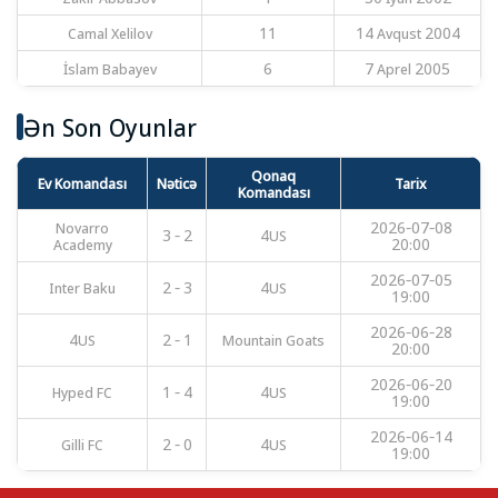
Camal Xelilov
11
14 Avqust 2004
İslam Babayev
6
7 Aprel 2005
Ən Son Oyunlar
Qonaq
Ev Komandası
Nəticə
Tarix
Komandası
Novarro
2026-07-08
3 - 2
4US
Academy
20:00
2026-07-05
Inter Baku
2 - 3
4US
19:00
2026-06-28
4US
2 - 1
Mountain Goats
20:00
2026-06-20
Hyped FC
1 - 4
4US
19:00
2026-06-14
Gilli FC
2 - 0
4US
19:00