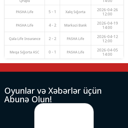
Qrupu
14:00
2026-04-26
PASHA Life
5 - 1
Xalq Sığorta
12:00
2026-04-19
PASHA Life
4 - 2
Mərkəzi Bank
14:00
2026-04-12
Qala Life Insurance
2 - 2
PASHA Life
12:00
2026-04-05
Meqa Sığorta ASC
0 - 1
PASHA Life
14:00
O
y
u
n
l
a
r
v
ə
X
ə
b
ə
r
l
ə
r
ü
ç
ü
n
A
b
u
n
ə
O
l
u
n
!