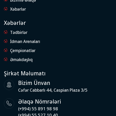
Xəbərlər
Xəbərlər
Tədbirlər
İdman Arenaları
Çempionatlar
Əməkdaşlıq
Şirkət Məlumatı
Bizim Ünvan
Cəfər Cabbarlı 44, Caspian Plaza 3/5
Əlaqə Nömrələri
(+994) 55 891 98 98
(+994) 55 527 10 40