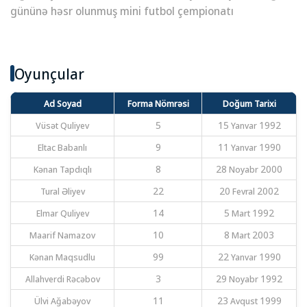
gününə həsr olunmuş mini futbol çempionatı
Oyunçular
Ad Soyad
Forma Nömrəsi
Doğum Tarixi
Vüsət Quliyev
5
15 Yanvar 1992
Eltac Babanlı
9
11 Yanvar 1990
Kənan Tapdıqlı
8
28 Noyabr 2000
Tural Əliyev
22
20 Fevral 2002
Elmar Quliyev
14
5 Mart 1992
Maarif Namazov
10
8 Mart 2003
Kənan Maqsudlu
99
22 Yanvar 1990
Allahverdi Rəcəbov
3
29 Noyabr 1992
Ülvi Ağabəyov
11
23 Avqust 1999