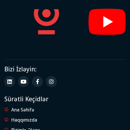
Bizi İzləyin:
Sürətli Keçidlər
Ana Səhifə
Haqqımızda
Bizimlə Əlaqə