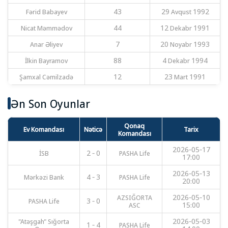
Fərid Babayev
43
29 Avqust 1992
Nicat Məmmədov
44
12 Dekabr 1991
Anar Əliyev
7
20 Noyabr 1993
İlkin Bayramov
88
4 Dekabr 1994
Şamxal Cəmilzadə
12
23 Mart 1991
Ən Son Oyunlar
Qonaq
Ev Komandası
Nəticə
Tarix
Komandası
2026-05-17
İSB
2 - 0
PASHA Life
17:00
2026-05-13
Mərkəzi Bank
4 - 3
PASHA Life
20:00
AZSIĞORTA
2026-05-10
PASHA Life
3 - 0
ASC
15:00
"Atəşgah" Sığorta
2026-05-03
1 - 4
PASHA Life