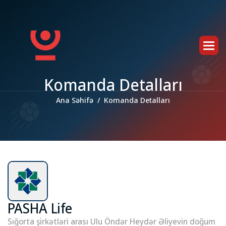
K
o
m
a
n
d
a
D
e
t
a
l
l
a
r
ı
Ana Səhifə
Komanda Detalları
PASHA Life
Sığorta şirkətləri arası Ulu Öndər Heydər Əliyevin doğum