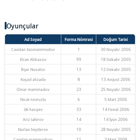
Oyunçular
Ad Soyad
Forma Nömrəsi
Doğum Tarixi
Cavidan Xasməmmədov
1
30 Noyabr 2006
Elcan Abbasov
99
18 Dekabr 2005
İlqar Nusalov
13
12 Dekabr 2005
Rəşad əlizadə
8
13 Avqust 2006
Ömər məmmədov
23
25 Noyabr 2006
Nicat novruzlu
6
5 Mart 2006
Əli hacıyev
33
14 Fevral 2006
Ariz tahirov
14
14 İyun 2006
Nurlan heyderov
10
28 Noyabr 2005
Cavidan məmmədsoy
11
3 Mart 2009