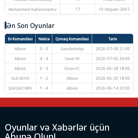
Muhammed məhəmmədov
17
10 Oktyabr 2007
Ən Son Oyunlar
Ev Komandası
Nəticə
Qonaq Komandası
Tarix
Albion
0 - 3
Gənclərbirliyi
2026-07-08 21:00
Albion
4 - 4
Suvar FK
2026-07-05 20:00
Albion
6 - 3
Orion FC
2026-06-28 18:00
OLD BOYS
1 - 2
Albion
2026-06-20 18:00
QAFQAZ MFK
1 - 4
Albion
2026-06-14 20:00
O
y
u
n
l
a
r
v
ə
X
ə
b
ə
r
l
ə
r
ü
ç
ü
n
A
b
u
n
ə
O
l
u
n
!