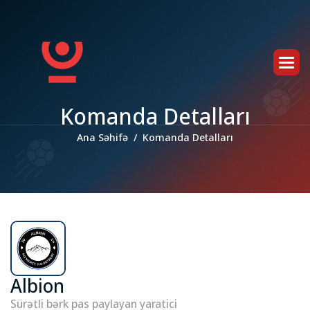
K
o
m
a
n
d
a
D
e
t
a
l
l
a
r
ı
Ana Səhifə
Komanda Detalları
Albion
Sürətli bərk pas paylayan yaratici