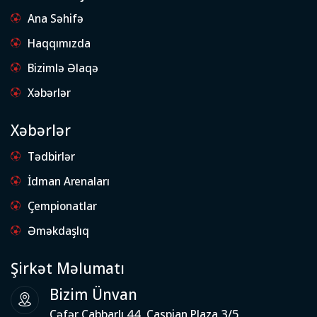
Ana Səhifə
Haqqımızda
Bizimlə Əlaqə
Xəbərlər
Xəbərlər
Tədbirlər
İdman Arenaları
Çempionatlar
Əməkdaşlıq
Şirkət Məlumatı
Bizim Ünvan
Cəfər Cabbarlı 44, Caspian Plaza 3/5