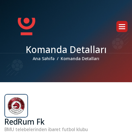
K
o
m
a
n
d
a
D
e
t
a
l
l
a
r
ı
Ana Səhifə
Komanda Detalları
RedRum Fk
BMU telebelerinden ibaret futbol klubu