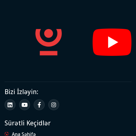
Bizi İzləyin:
Sürətli Keçidlər
Ana Səhifə