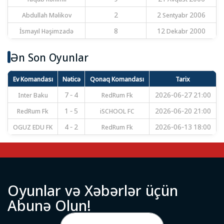
Abdullah Məlikov
2
2 Sentyabr 2006
İsmayıl Həşimzadə
8
12 Dekabr 2000
Ən Son Oyunlar
Ev Komandası
Nəticə
Qonaq Komandası
Tarix
Inter Baku
7 - 4
RedRum Fk
2026-06-27 21:00
RedRum Fk
1 - 5
iSCHOOL FC
2026-06-20 21:00
OGUZ EDU FK
4 - 2
RedRum Fk
2026-06-13 18:00
O
y
u
n
l
a
r
v
ə
X
ə
b
ə
r
l
ə
r
ü
ç
ü
n
A
b
u
n
ə
O
l
u
n
!