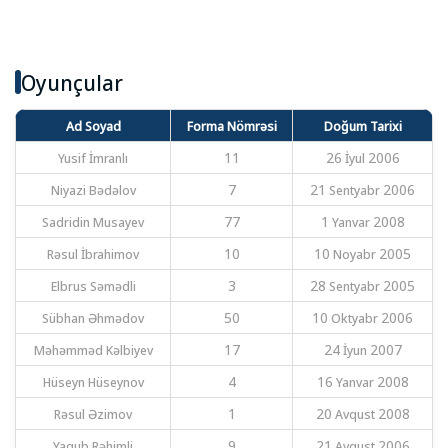
Oyunçular
Ad Soyad
Forma Nömrəsi
Doğum Tarixi
Yusif İmranlı
11
26 İyul 2006
Niyazi Bədəlov
7
21 Sentyabr 2006
Sadridin Musayev
77
1 Yanvar 2008
Rəsul İbrahimov
10
10 Noyabr 2005
Elbrus Səmədli
3
28 Sentyabr 2005
Sübhan Əhmədov
50
10 Oktyabr 2006
Məhəmməd Kəlbiyev
17
24 İyun 2007
Hüseyn Hüseynov
4
16 Yanvar 2008
Rəsul Əzimov
1
20 Avqust 2008
Yaqub Rəhimli
9
21 Avqust 2006