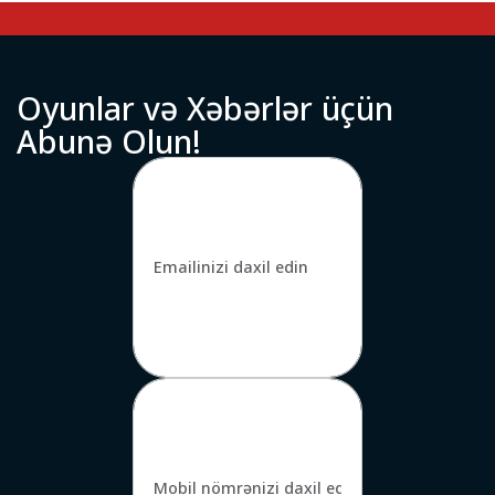
O
y
u
n
l
a
r
v
ə
X
ə
b
ə
r
l
ə
r
ü
ç
ü
n
A
b
u
n
ə
O
l
u
n
!