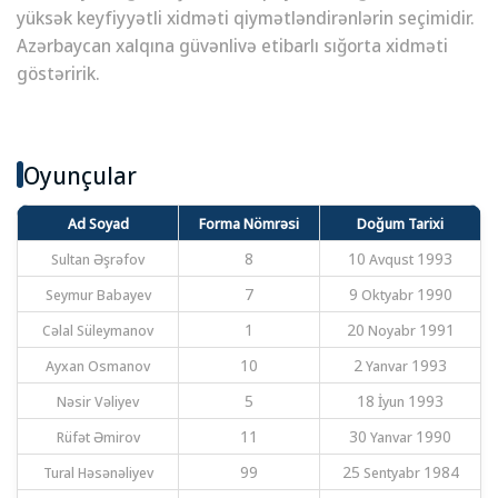
yüksək keyfiyyətli xidməti qiymətləndirənlərin seçimidir.
Azərbaycan xalqına güvənlivə etibarlı sığorta xidməti
göstəririk.
Oyunçular
Ad Soyad
Forma Nömrəsi
Doğum Tarixi
Sultan Əşrəfov
8
10 Avqust 1993
Seymur Babayev
7
9 Oktyabr 1990
Cəlal Süleymanov
1
20 Noyabr 1991
Ayxan Osmanov
10
2 Yanvar 1993
Nəsir Vəliyev
5
18 İyun 1993
Rüfət Əmirov
11
30 Yanvar 1990
Tural Həsənəliyev
99
25 Sentyabr 1984