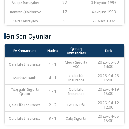
Vüqar İsmayılov
77
3 Noyabr 1996
Kamran Ələkbərov
17
4 Avqust 1993
Səid Cəbrayılov
9
27 Mart 1974
Ən Son Oyunlar
Qonaq
Ev Komandası
Nəticə
Tarix
Komandası
Meqa Sığorta
2026-05-03
Qala Life Insurance
1 - 1
ASC
14:00
Qala Life
2026-04-26
Mərkəzi Bank
4 - 1
Insurance
15:00
"Atəşgah" Sığorta
Qala Life
2026-04-19
1 - 1
Qrupu
Insurance
15:00
2026-04-12
Qala Life Insurance
2 - 2
PASHA Life
12:00
2026-04-05
Qala Life Insurance
8 - 1
Xalq Sığorta
15:00