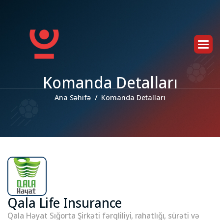
K
o
m
a
n
d
a
D
e
t
a
l
l
a
r
ı
Ana Səhifə
Komanda Detalları
Qala Life Insurance
Qala Həyat Sığorta Şirkəti fərqliliyi, rahatlığı, sürəti və