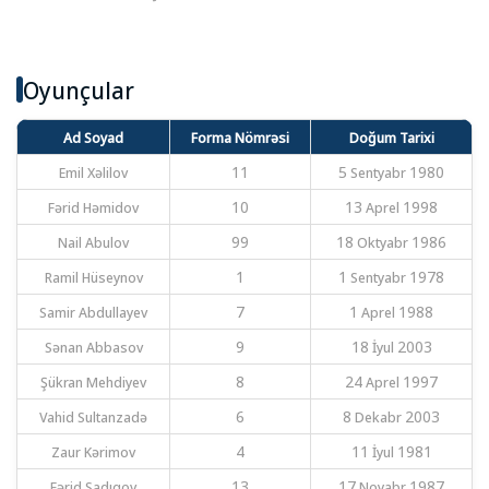
Oyunçular
Ad Soyad
Forma Nömrəsi
Doğum Tarixi
Emil Xəlilov
11
5 Sentyabr 1980
Fərid Həmidov
10
13 Aprel 1998
Nail Abulov
99
18 Oktyabr 1986
Ramil Hüseynov
1
1 Sentyabr 1978
Samir Abdullayev
7
1 Aprel 1988
Sənan Abbasov
9
18 İyul 2003
Şükran Mehdiyev
8
24 Aprel 1997
Vahid Sultanzadə
6
8 Dekabr 2003
Zaur Kərimov
4
11 İyul 1981
Fərid Sadıqov
13
17 Noyabr 1987