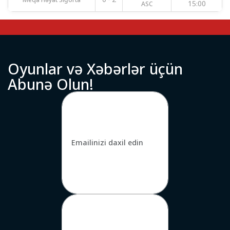
ASC
15:00
O
y
u
n
l
a
r
v
ə
X
ə
b
ə
r
l
ə
r
ü
ç
ü
n
A
b
u
n
ə
O
l
u
n
!