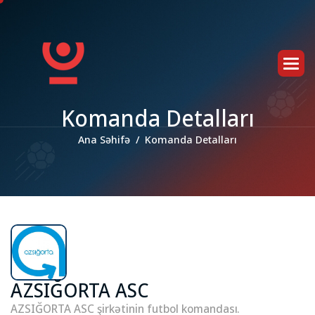
K
o
m
a
n
d
a
D
e
t
a
l
l
a
r
ı
Ana Səhifə
Komanda Detalları
AZSIĞORTA ASC
AZSIĞORTA ASC şirkətinin futbol komandası.