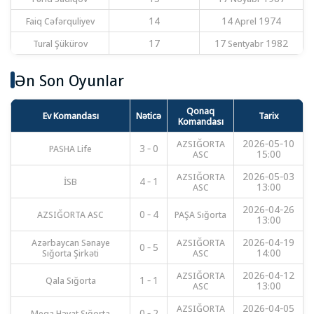
Faiq Cəfərquliyev
14
14 Aprel 1974
Tural Şükürov
17
17 Sentyabr 1982
Ən Son Oyunlar
Qonaq
Ev Komandası
Nəticə
Tarix
Komandası
AZSIĞORTA
2026-05-10
PASHA Life
3 - 0
ASC
15:00
AZSIĞORTA
2026-05-03
İSB
4 - 1
ASC
13:00
2026-04-26
AZSIĞORTA ASC
0 - 4
PAŞA Sığorta
13:00
Azərbaycan Sənaye
AZSIĞORTA
2026-04-19
0 - 5
Sığorta Şirkəti
ASC
14:00
AZSIĞORTA
2026-04-12
Qala Sığorta
1 - 1
ASC
13:00
AZSIĞORTA
2026-04-05
Meqa Həyat Sığorta
0 - 2