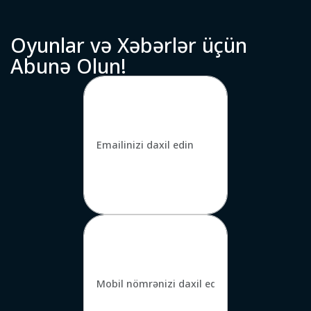
O
y
u
n
l
a
r
v
ə
X
ə
b
ə
r
l
ə
r
ü
ç
ü
n
A
b
u
n
ə
O
l
u
n
!