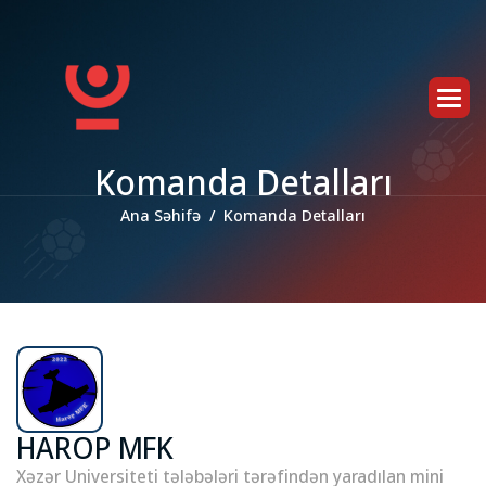
K
o
m
a
n
d
a
D
e
t
a
l
l
a
r
ı
Ana Səhifə
Komanda Detalları
HAROP MFK
Xəzər Universiteti tələbələri tərəfindən yaradılan mini