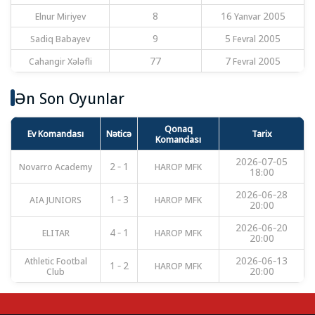
Elnur Miriyev
8
16 Yanvar 2005
Sadiq Babayev
9
5 Fevral 2005
Cahangir Xələfli
77
7 Fevral 2005
Ən Son Oyunlar
Qonaq
Ev Komandası
Nəticə
Tarix
Komandası
2026-07-05
Novarro Academy
2 - 1
HAROP MFK
18:00
2026-06-28
AIA JUNIORS
1 - 3
HAROP MFK
20:00
2026-06-20
ELITAR
4 - 1
HAROP MFK
20:00
Athletic Footbal
2026-06-13
1 - 2
HAROP MFK
Club
20:00