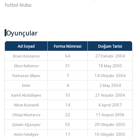
futbol klubu
Oyunçular
Ad Soyad
Forma Nömrəsi
Doğum Tarixi
Elcan Hüseynov
64
27 Dekabr 2004
Elton Rəhimov
31
18 May 2005
Ramazan Əliyev
7
14 Oktyabr 2004
Emin
4
2 May 2004
Kamil Abdullayev
10
21 Noyabr 2004
Nihat Rüstəmli
14
4 Aprel 2007
Oktay Muxtarov
22
11 Avqust 2006
Qulam Ağasıyev
55
29 Oktyabr 2005
Amin Fətəliyev
17
10 Oktyabr 2005