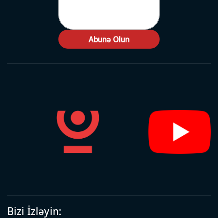
Abunə Olun
Bizi İzləyin: