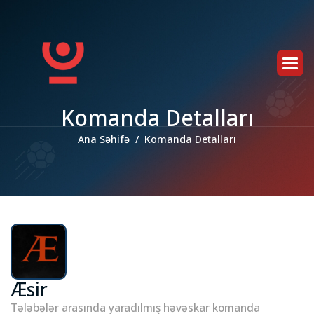
K
o
m
a
n
d
a
D
e
t
a
l
l
a
r
ı
Ana Səhifə
Komanda Detalları
Æsir
Tələbələr arasında yaradılmış həvəskar komanda