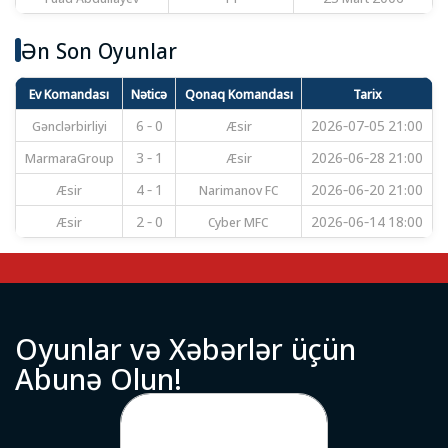
Ən Son Oyunlar
Ev Komandası
Nəticə
Qonaq Komandası
Tarix
Gənclərbirliyi
6 - 0
Æsir
2026-07-05 21:00
MarmaraGroup
3 - 1
Æsir
2026-06-28 21:00
Æsir
4 - 1
Narimanov FC
2026-06-20 21:00
Æsir
2 - 0
Cyber MFC
2026-06-14 18:00
O
y
u
n
l
a
r
v
ə
X
ə
b
ə
r
l
ə
r
ü
ç
ü
n
A
b
u
n
ə
O
l
u
n
!