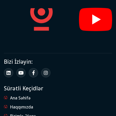
Bizi İzləyin:
Sürətli Keçidlər
Ana Səhifə
Haqqımızda
Bizimlə Əlaqə