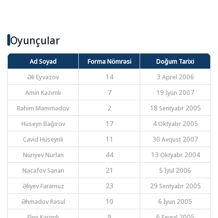
Oyunçular
Ad Soyad
Forma Nömrəsi
Doğum Tarixi
Əli Eyvazov
14
3 Aprel 2006
Amin Kazımlı
7
19 İyun 2007
Rəhim Məmmədov
2
18 Sentyabr 2005
Hüseyn Bağırov
17
4 Oktyabr 2005
Cavid Hüseynli
11
30 Avqust 2007
Nuriyev Nurlan
44
13 Oktyabr 2004
Nəcəfov Sənan
21
5 İyul 2006
Əliyev Fəramuz
23
29 Sentyabr 2005
Əhmədov Rəsul
10
6 İyun 2005
Elmi Kərimli
9
6 Fevral 2005