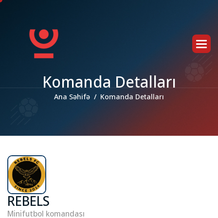
K
o
m
a
n
d
a
D
e
t
a
l
l
a
r
ı
Ana Səhifə
Komanda Detalları
REBELS
Minifutbol komandası