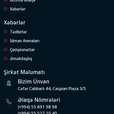
Xəbərlər
Xəbərlər
Tədbirlər
İdman Arenaları
Çempionatlar
Əməkdaşlıq
Şirkət Məlumatı
Bizim Ünvan
Cəfər Cabbarlı 44, Caspian Plaza 3/5
Əlaqə Nömrələri
(+994) 55 891 98 98
(+994) 55 527 10 40