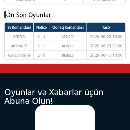
Ən Son Oyunlar
Ev Komandası
Nəticə
Qonaq Komandası
Tarix
REBELS
3 - 4
APEX FC
2026-06-28 18:00
İnferno fc
2 - 1
REBELS
2026-06-21 21:00
Gənclərbirliyi
2 - 0
REBELS
2026-06-13 18:00
O
y
u
n
l
a
r
v
ə
X
ə
b
ə
r
l
ə
r
ü
ç
ü
n
A
b
u
n
ə
O
l
u
n
!