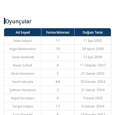
Oyunçular
Ad Soyad
Forma Nömrəsi
Doğum Tarixi
İman Adışov
11
11 İyul 2005
Aqşin Məmmədov
18
28 Aprel 2008
Tunar Hümbətli
7
13 İyul 2008
Rəvan Səfərli
8
11 Oktyabr 2007
Elxan Hüseynov
5
21 Yanvar 2005
Fərid Vəlizadə
84
30 Dekabr 2004
Şahmar Hüseynov
3
21 Yanvar 2004
Xəyal Fərzəliyev
6
7 Fevral 2005
Turqut Vəliyev
17
9 Dekabr 2004
Ayaz Hüseynli
8
19 Noyabr 2007