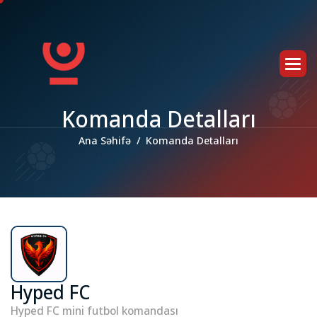
K
o
m
a
n
d
a
D
e
t
a
l
l
a
r
ı
Ana Səhifə
Komanda Detalları
Hyped FC
Hyped FC mini futbol komandası