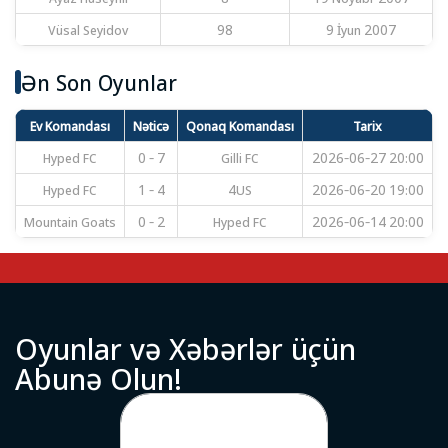
Vüsal Seyidov
98
9 İyun 2007
Ən Son Oyunlar
Ev Komandası
Nəticə
Qonaq Komandası
Tarix
Hyped FC
0 - 7
Gilli FC
2026-06-27 20:00
Hyped FC
1 - 4
4US
2026-06-20 19:00
Mountain Goats
0 - 2
Hyped FC
2026-06-14 20:00
O
y
u
n
l
a
r
v
ə
X
ə
b
ə
r
l
ə
r
ü
ç
ü
n
A
b
u
n
ə
O
l
u
n
!