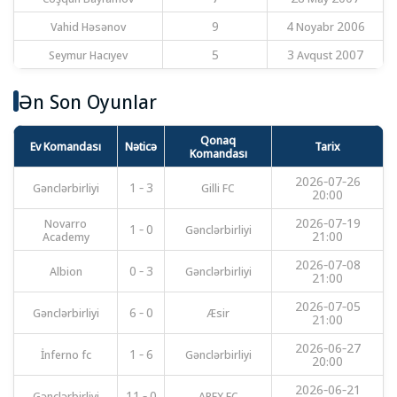
Vahid Həsənov
9
4 Noyabr 2006
Seymur Hacıyev
5
3 Avqust 2007
Ən Son Oyunlar
Qonaq
Ev Komandası
Nəticə
Tarix
Komandası
2026-07-26
Gənclərbirliyi
1 - 3
Gilli FC
20:00
Novarro
2026-07-19
1 - 0
Gənclərbirliyi
Academy
21:00
2026-07-08
Albion
0 - 3
Gənclərbirliyi
21:00
2026-07-05
Gənclərbirliyi
6 - 0
Æsir
21:00
2026-06-27
İnferno fc
1 - 6
Gənclərbirliyi
20:00
2026-06-21
Gənclərbirliyi
11 - 0
APEX FC