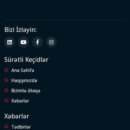
Bizi İzləyin:
Sürətli Keçidlər
Ana Səhifə
Haqqımızda
Bizimlə Əlaqə
Xəbərlər
Xəbərlər
Tədbirlər