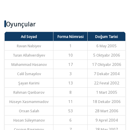
Oyunçular
Ad Soyad
Forma Nömrəsi
Doğum Tarixi
Rəvan Nəbiyev
1
6 May 2005
Turan Allahverdiyev
10
5 Oktyabr 2006
Məhəmməd Həsənov
17
17 Oktyabr 2006
Cəlil İsmayılov
3
7 Dekabr 2004
Şayan Kərimi
13
22 Fevral 2002
Rəhman Qənbərov
8
1 Mart 2005
Hüseyn Xasməmmədov
11
18 Dekabr 2006
Orxan Salah
53
28 Mart 2006
Həsən Süleymanov
6
9 Aprel 2004
Coşqun Bayramov
7
28 May 2007