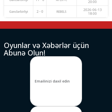
20:00
2026-06-13
Gənclərbirliyi
2 - 0
REBELS
18:00
O
y
u
n
l
a
r
v
ə
X
ə
b
ə
r
l
ə
r
ü
ç
ü
n
A
b
u
n
ə
O
l
u
n
!