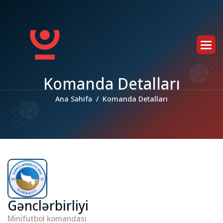
K
o
m
a
n
d
a
D
e
t
a
l
l
a
r
ı
Ana Səhifə
Komanda Detalları
Gənclərbirliyi
Minifutbol komandası