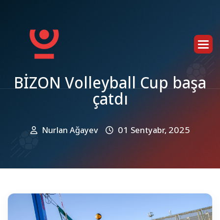
B
İ
Z
O
N
V
o
l
l
e
y
b
a
l
l
C
u
p
b
a
ş
a
ç
a
t
d
ı
Nurlan Ağayev
01 Sentyabr, 2025