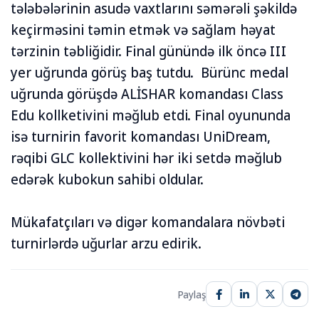
tələbələrinin asudə vaxtlarını səmərəli şəkildə
keçirməsini təmin etmək və sağlam həyat
tərzinin təbliğidir. Final günündə ilk öncə III
yer uğrunda görüş baş tutdu. Bürünc medal
uğrunda görüşdə ALİSHAR komandası Class
Edu kollketivini məğlub etdi. Final oyununda
isə turnirin favorit komandası UniDream,
rəqibi GLC kollektivini hər iki setdə məğlub
edərək kubokun sahibi oldular.
Mükafatçıları və digər komandalara növbəti
turnirlərdə uğurlar arzu edirik.
Paylaş