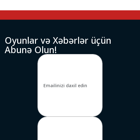
O
y
u
n
l
a
r
v
ə
X
ə
b
ə
r
l
ə
r
ü
ç
ü
n
A
b
u
n
ə
O
l
u
n
!