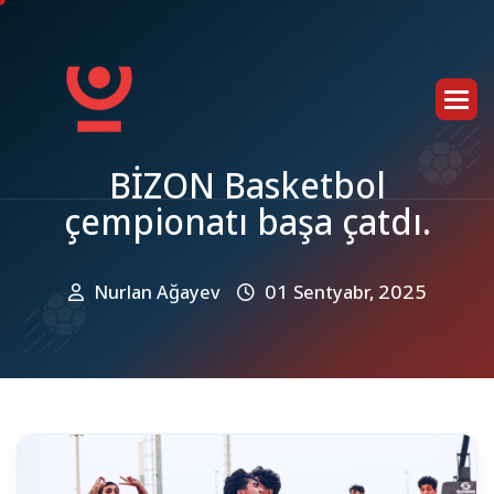
B
İ
Z
O
N
B
a
s
k
e
t
b
o
l
ç
e
m
p
i
o
n
a
t
ı
b
a
ş
a
ç
a
t
d
ı
.
Nurlan Ağayev
01 Sentyabr, 2025