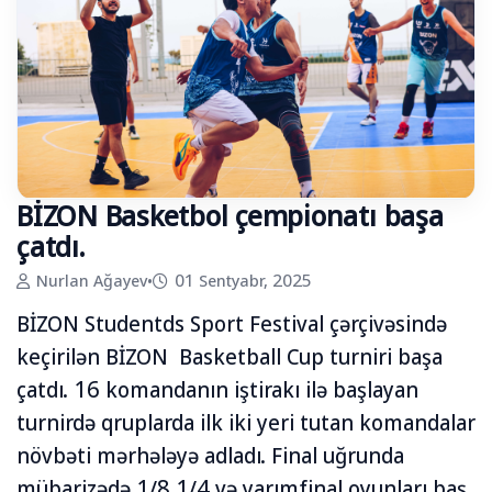
BİZON Basketbol çempionatı başa
çatdı.
Nurlan Ağayev
•
01 Sentyabr, 2025
BİZON Studentds Sport Festival çərçivəsində
keçirilən BİZON Basketball Cup turniri başa
çatdı. 16 komandanın iştirakı ilə başlayan
turnirdə qruplarda ilk iki yeri tutan komandalar
növbəti mərhələyə adladı. Final uğrunda
mübarizədə 1/8,1/4 və yarımfinal oyunları baş