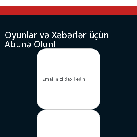
O
y
u
n
l
a
r
v
ə
X
ə
b
ə
r
l
ə
r
ü
ç
ü
n
A
b
u
n
ə
O
l
u
n
!