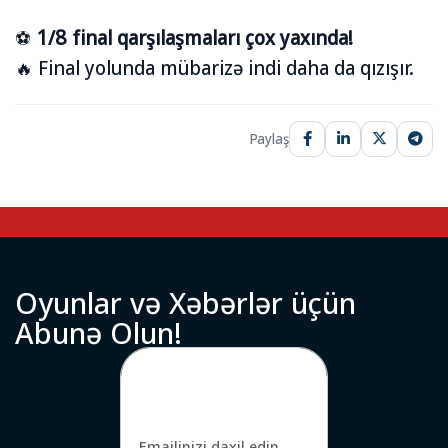
⚽
1/8 final qarşılaşmaları çox yaxında!
🔥 Final yolunda mübarizə indi daha da qızışır.
Paylaş
O
y
u
n
l
a
r
v
ə
X
ə
b
ə
r
l
ə
r
ü
ç
ü
n
A
b
u
n
ə
O
l
u
n
!