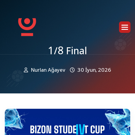
1
/
8
F
i
n
a
l
Nurlan Ağayev
30 İyun, 2026