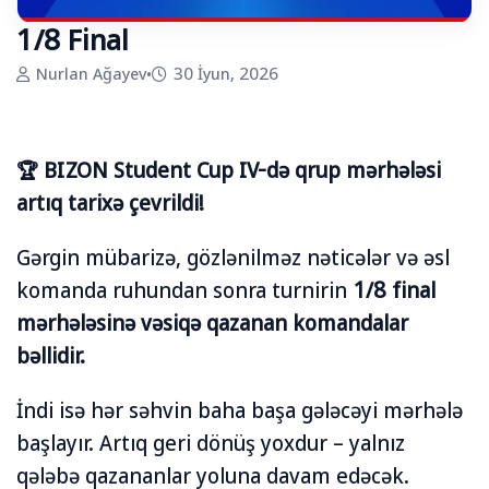
1/8 Final
Nurlan Ağayev
•
30 İyun, 2026
🏆 BIZON Student Cup IV-də qrup mərhələsi
artıq tarixə çevrildi!
Gərgin mübarizə, gözlənilməz nəticələr və əsl
komanda ruhundan sonra turnirin
1/8 final
mərhələsinə vəsiqə qazanan komandalar
bəllidir.
İndi isə hər səhvin baha başa gələcəyi mərhələ
başlayır. Artıq geri dönüş yoxdur – yalnız
qələbə qazananlar yoluna davam edəcək.