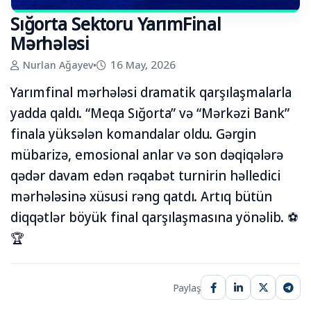
Sığorta Sektoru YarımFinal
Mərhələsi
Nurlan Ağayev
•
16 May, 2026
Yarımfinal mərhələsi dramatik qarşılaşmalarla
yadda qaldı. “Meqa Sığorta” və “Mərkəzi Bank”
finala yüksələn komandalar oldu. Gərgin
mübarizə, emosional anlar və son dəqiqələrə
qədər davam edən rəqabət turnirin həlledici
mərhələsinə xüsusi rəng qatdı. Artıq bütün
diqqətlər böyük final qarşılaşmasına yönəlib. ⚽
🏆
Paylaş