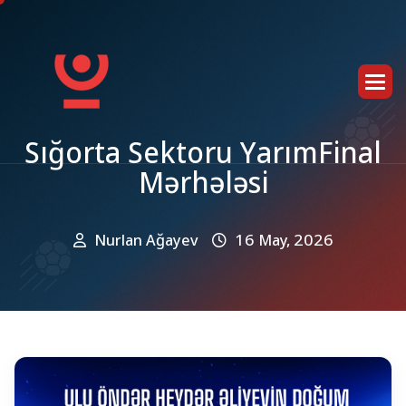
S
ı
ğ
o
r
t
a
S
e
k
t
o
r
u
Y
a
r
ı
m
F
i
n
a
l
M
ə
r
h
ə
l
ə
s
i
Nurlan Ağayev
16 May, 2026