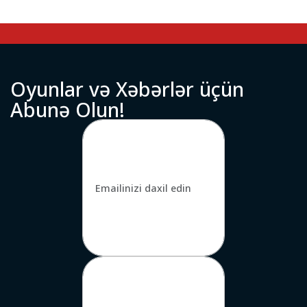
O
y
u
n
l
a
r
v
ə
X
ə
b
ə
r
l
ə
r
ü
ç
ü
n
A
b
u
n
ə
O
l
u
n
!