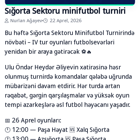
Sığorta Sektoru minifutbol turniri
Nurlan Ağayev
•
22 Aprel, 2026
Bu həftə Sığorta Sektoru Minifutbol Turnirində
növbəti – IV tur oyunları futbolsevərləri
yenidən bir araya gətirəcək ⚽️🔥
Ulu Öndər Heydər Əliyevin xatirəsinə həsr
olunmuş turnirdə komandalar qələbə uğrunda
mübarizəni davam etdirir. Hər turda artan
rəqabət, gərgin qarşılaşmalar və yüksək oyun
tempi azarkeşlərə əsl futbol həyəcanı yaşadır.
📅 26 Aprel oyunları:
🕛 12:00 — Paşa Həyat 🆚 Xalq Sığorta
🕐 13:00 — Azsığorta 🆚 Paşa Sığorta