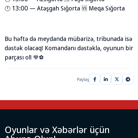
🕐 13:00 — Atəşgah Sığorta 🆚 Meqa Sığorta
Bu həftə də meydanda mübarizə, tribunada isə
dəstək olacaq! Komandanı dəstəklə, oyunun bir
parçası ol! 💙⚽️
Paylaş
O
y
u
n
l
a
r
v
ə
X
ə
b
ə
r
l
ə
r
ü
ç
ü
n