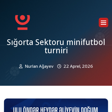
S
ı
ğ
o
r
t
a
S
e
k
t
o
r
u
m
i
n
i
f
u
t
b
o
l
t
u
r
n
i
r
i
Nurlan Ağayev
22 Aprel, 2026