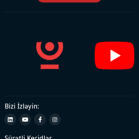
Bizi İzləyin:
Sürətli Keçidlər