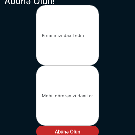
A
b
u
n
ə
O
l
u
n
!
Abunə Olun