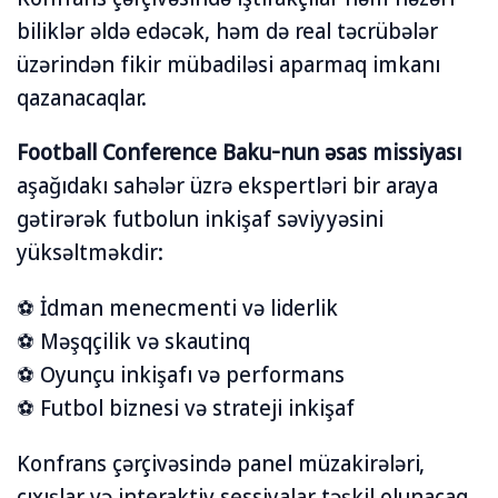
biliklər əldə edəcək, həm də real təcrübələr
üzərindən fikir mübadiləsi aparmaq imkanı
qazanacaqlar.
Football Conference Baku-nun əsas missiyası
aşağıdakı sahələr üzrə ekspertləri bir araya
gətirərək futbolun inkişaf səviyyəsini
yüksəltməkdir:
⚽️ İdman menecmenti və liderlik
⚽️ Məşqçilik və skautinq
⚽️ Oyunçu inkişafı və performans
⚽️ Futbol biznesi və strateji inkişaf
Konfrans çərçivəsində panel müzakirələri,
çıxışlar və interaktiv sessiyalar təşkil olunacaq.