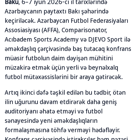
Baku
, 6–7 iyun 2026-cı il tarixlərində
Azərbaycanın paytaxtı Bakı şəhərində
keçiriləcək. Azərbaycan Futbol Federasiyaları
Assosiasiyası (AFFA), Comparisonator,
Acıbadem Sports Academy və DJEVO Sport ilə
əməkdaşlıq çərçivəsində baş tutacaq konfrans
müasir futbolun daim dəyişən mühitini
müzakirə etmək üçün yerli və beynəlxalq
futbol mütəxəssislərini bir araya gətirəcək.
Artıq ikinci dəfə təşkil edilən bu tədbir, ötən
ilin uğurunu davam etdirərək daha geniş
auditoriyanı əhatə etməyi və futbol
sənayesində yeni əməkdaşlıqların
formalaşmasına töhfə verməyi hədəfləyir.
Konfrans çərçivəsində iştirakçılar həm nəzəri