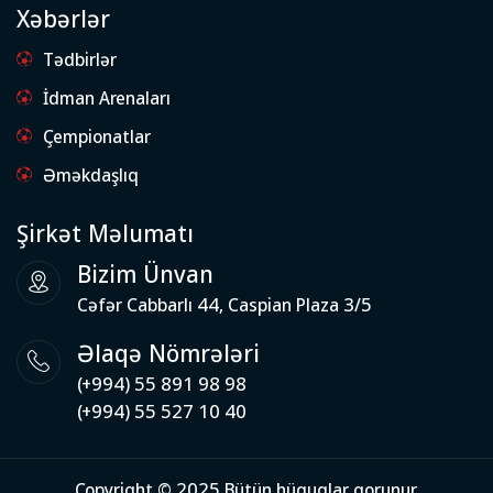
Xəbərlər
Tədbirlər
İdman Arenaları
Çempionatlar
Əməkdaşlıq
Şirkət Məlumatı
Bizim Ünvan
Cəfər Cabbarlı 44, Caspian Plaza 3/5
Əlaqə Nömrələri
(+994) 55 891 98 98
(+994) 55 527 10 40
Copyright © 2025 Bütün hüquqlar qorunur.