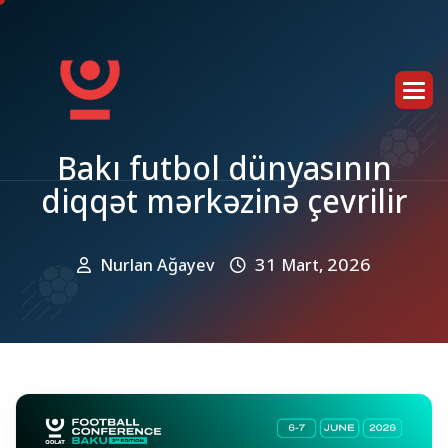
B
a
k
ı
f
u
t
b
o
l
d
ü
n
y
a
s
ı
n
ı
n
d
i
q
q
ə
t
m
ə
r
k
ə
z
i
n
ə
ç
e
v
r
i
l
i
r
Nurlan Ağayev
31 Mart, 2026