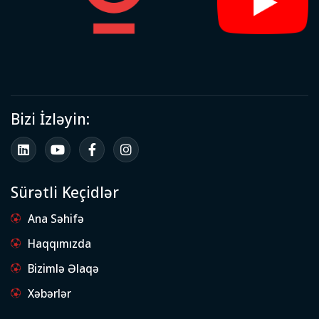
Bizi İzləyin:
Sürətli Keçidlər
Ana Səhifə
Haqqımızda
Bizimlə Əlaqə
Xəbərlər