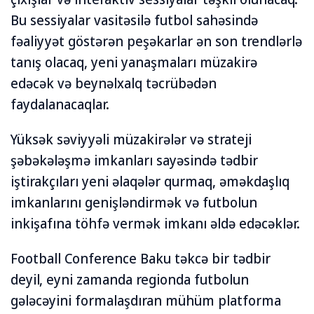
Bu sessiyalar vasitəsilə futbol sahəsində
fəaliyyət göstərən peşəkarlar ən son trendlərlə
tanış olacaq, yeni yanaşmaları müzakirə
edəcək və beynəlxalq təcrübədən
faydalanacaqlar.
Yüksək səviyyəli müzakirələr və strateji
şəbəkələşmə imkanları sayəsində tədbir
iştirakçıları yeni əlaqələr qurmaq, əməkdaşlıq
imkanlarını genişləndirmək və futbolun
inkişafına töhfə vermək imkanı əldə edəcəklər.
Football Conference Baku təkcə bir tədbir
deyil, eyni zamanda regionda futbolun
gələcəyini formalaşdıran mühüm platforma