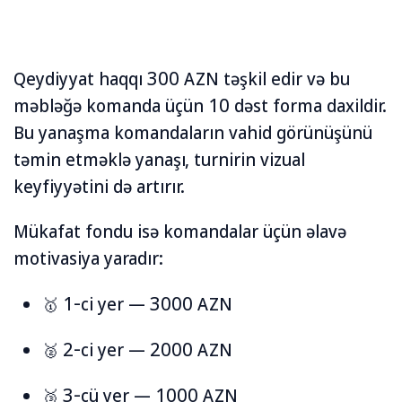
Qeydiyyat haqqı 300 AZN təşkil edir və bu
məbləğə komanda üçün 10 dəst forma daxildir.
Bu yanaşma komandaların vahid görünüşünü
təmin etməklə yanaşı, turnirin vizual
keyfiyyətini də artırır.
Mükafat fondu isə komandalar üçün əlavə
motivasiya yaradır:
🥇 1-ci yer — 3000 AZN
🥈 2-ci yer — 2000 AZN
🥉 3-cü yer — 1000 AZN