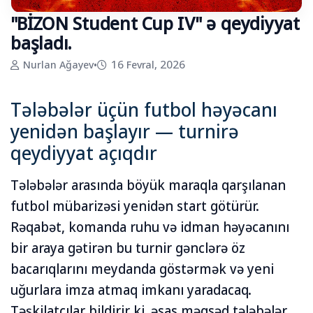
"BİZON Student Cup IV" ə qeydiyyat
başladı.
Nurlan Ağayev
•
16 Fevral, 2026
Tələbələr üçün futbol həyəcanı
yenidən başlayır — turnirə
qeydiyyat açıqdır
Tələbələr arasında böyük maraqla qarşılanan
futbol mübarizəsi yenidən start götürür.
Rəqabət, komanda ruhu və idman həyəcanını
bir araya gətirən bu turnir gənclərə öz
bacarıqlarını meydanda göstərmək və yeni
uğurlara imza atmaq imkanı yaradacaq.
Təşkilatçılar bildirir ki, əsas məqsəd tələbələr