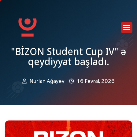
"
B
İ
Z
O
N
S
t
u
d
e
n
t
C
u
p
I
V
"
ə
q
e
y
d
i
y
y
a
t
b
a
ş
l
a
d
ı
.
Nurlan Ağayev
16 Fevral, 2026