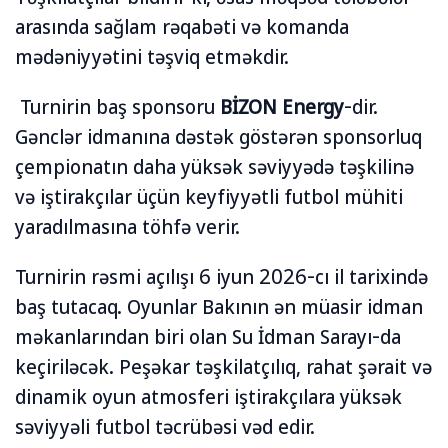
arasında sağlam rəqabəti və komanda
mədəniyyətini təşviq etməkdir.
Turnirin baş sponsoru
BİZON Energy
-dir.
Gənclər idmanına dəstək göstərən sponsorluq
çempionatın daha yüksək səviyyədə təşkilinə
və iştirakçılar üçün keyfiyyətli futbol mühiti
yaradılmasına töhfə verir.
Turnirin rəsmi açılışı 6 iyun 2026-cı il tarixində
baş tutacaq. Oyunlar Bakının ən müasir idman
məkanlarından biri olan Su İdman Sarayı-da
keçiriləcək. Peşəkar təşkilatçılıq, rahat şərait və
dinamik oyun atmosferi iştirakçılara yüksək
səviyyəli futbol təcrübəsi vəd edir.