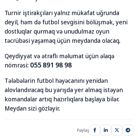
Turnir iştirakçıları yalnız mükafat uğrunda
deyil, həm də futbol sevgisini bölüşmək, yeni
dostluqlar qurmaq və unudulmaz oyun
təcrübəsi yaşamaq üçün meydanda olacaq.
Qeydiyyat və ətraflı məlumat üçün əlaqə
nömrəsi:
055 891 98 98
Tələbələrin futbol həyəcanını yenidən
alovlandıracaq bu yarışda yer almaq istəyən
komandalar artıq hazırlıqlara başlaya bilər.
Meydan sizi gözləyir.
Paylaş