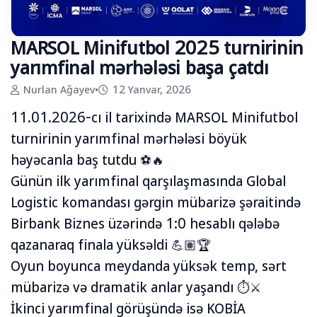
MARSOL Minifutbol 2025 turnirinin
yarımfinal mərhələsi başa çatdı
Nurlan Ağayev
•
12 Yanvar, 2026
11.01.2026-cı il tarixində MARSOL Minifutbol
turnirinin yarımfinal mərhələsi böyük
həyəcanla baş tutdu ⚽🔥
Günün ilk yarımfinal qarşılaşmasında Global
Logistic komandası gərgin mübarizə şəraitində
Birbank Biznes üzərində 1:0 hesablı qələbə
qazanaraq finala yüksəldi 💪🏽🏆
Oyun boyunca meydanda yüksək temp, sərt
mübarizə və dramatik anlar yaşandı ⏱️⚔️
İkinci yarımfinal görüşündə isə KOBİA