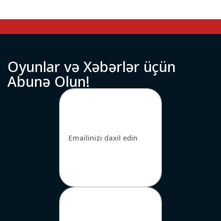
O
y
u
n
l
a
r
v
ə
X
ə
b
ə
r
l
ə
r
ü
ç
ü
n
A
b
u
n
ə
O
l
u
n
!