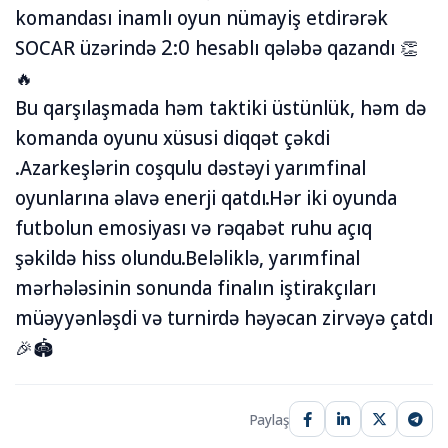
komandası inamlı oyun nümayiş etdirərək
SOCAR üzərində 2:0 hesablı qələbə qazandı 👏
🔥
Bu qarşılaşmada həm taktiki üstünlük, həm də
komanda oyunu xüsusi diqqət çəkdi
.Azarkeşlərin coşqulu dəstəyi yarımfinal
oyunlarına əlavə enerji qatdı.Hər iki oyunda
futbolun emosiyası və rəqabət ruhu açıq
şəkildə hiss olundu.Beləliklə, yarımfinal
mərhələsinin sonunda finalın iştirakçıları
müəyyənləşdi və turnirdə həyəcan zirvəyə çatdı
🎉🏟️
Paylaş