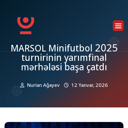
M
A
R
S
O
L
M
i
n
i
f
u
t
b
o
l
2
0
2
5
t
u
r
n
i
r
i
n
i
n
y
a
r
ı
m
f
i
n
a
l
m
ə
r
h
ə
l
ə
s
i
b
a
ş
a
ç
a
t
d
ı
Nurlan Ağayev
12 Yanvar, 2026