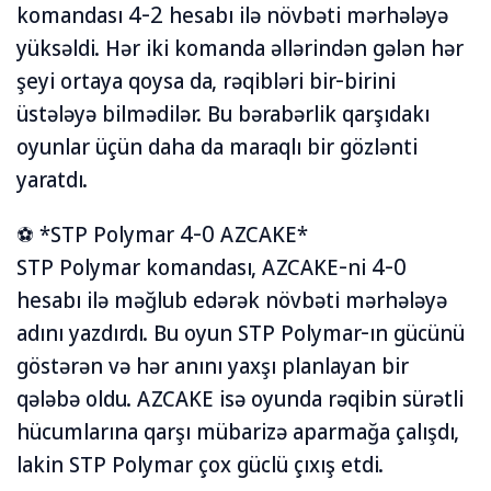
komandası 4-2 hesabı ilə növbəti mərhələyə
yüksəldi. Hər iki komanda əllərindən gələn hər
şeyi ortaya qoysa da, rəqibləri bir-birini
üstələyə bilmədilər. Bu bərabərlik qarşıdakı
oyunlar üçün daha da maraqlı bir gözlənti
yaratdı.
⚽ *STP Polymar 4-0 AZCAKE*
STP Polymar komandası, AZCAKE-ni 4-0
hesabı ilə məğlub edərək növbəti mərhələyə
adını yazdırdı. Bu oyun STP Polymar-ın gücünü
göstərən və hər anını yaxşı planlayan bir
qələbə oldu. AZCAKE isə oyunda rəqibin sürətli
hücumlarına qarşı mübarizə aparmağa çalışdı,
lakin STP Polymar çox güclü çıxış etdi.