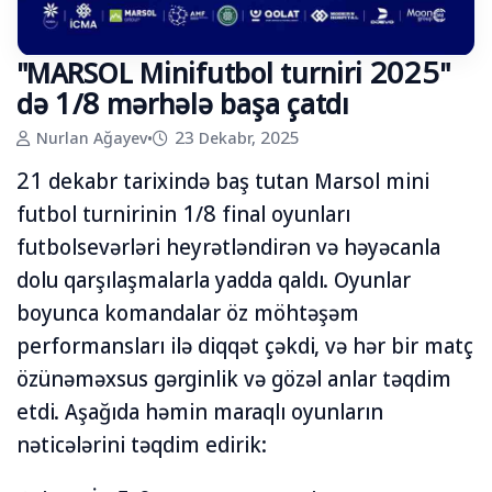
"MARSOL Minifutbol turniri 2025"
də 1/8 mərhələ başa çatdı
Nurlan Ağayev
•
23 Dekabr, 2025
21 dekabr tarixində baş tutan Marsol mini
futbol turnirinin 1/8 final oyunları
futbolsevərləri heyrətləndirən və həyəcanla
dolu qarşılaşmalarla yadda qaldı. Oyunlar
boyunca komandalar öz möhtəşəm
performansları ilə diqqət çəkdi, və hər bir matç
özünəməxsus gərginlik və gözəl anlar təqdim
etdi. Aşağıda həmin maraqlı oyunların
nəticələrini təqdim edirik: