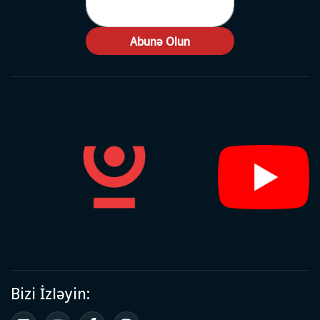
Abunə Olun
Bizi İzləyin: