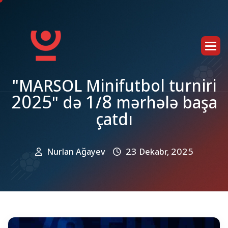
"
M
A
R
S
O
L
M
i
n
i
f
u
t
b
o
l
t
u
r
n
i
r
i
2
0
2
5
"
d
ə
1
/
8
m
ə
r
h
ə
l
ə
b
a
ş
a
ç
a
t
d
ı
Nurlan Ağayev
23 Dekabr, 2025