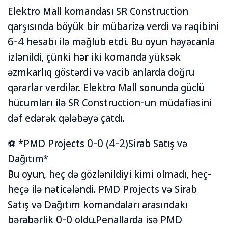
Elektro Mall komandası SR Construction
qarşısında böyük bir mübarizə verdi və rəqibini
6-4 hesabı ilə məğlub etdi. Bu oyun həyəcanla
izlənildi, çünki hər iki komanda yüksək
əzmkarlıq göstərdi və vacib anlarda doğru
qərarlar verdilər. Elektro Mall sonunda güclü
hücumları ilə SR Construction-un müdafiəsini
dəf edərək qələbəyə çatdı.
⚽ *PMD Projects 0-0 (4-2)Sirab Satış və
Dağıtım*
Bu oyun, heç də gözlənildiyi kimi olmadı, heç-
heçə ilə nəticələndi. PMD Projects və Sirab
Satış və Dağıtım komandaları arasındakı
bərabərlik 0-0 oldu.Penallarda isə PMD