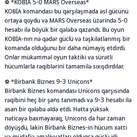
⚽ *KOBİA 5-0 MARS Overseas*
KOBİA komandası bu qarşılaşmada əsl gücünü
ortaya qoydu və MARS Overseas üzərində 5-0
hesabı ilə böyük bir qələbə qazandı. Bu oyun
KOBİA-nın nə qədər güclü və təşkilatlanmış bir
komanda olduğunu bir daha nümayiş etdirdi.
Onlar mükəmməl oyun taktiki və sürətli
hücumlarla rəqiblərini tamamilə sıxışdırdılar.
⚽ *Birbank Biznes 9-3 Unicons*
Birbank Biznes komandası Unicons qarşısında
rəqibini heç bir şans tanımadı və 9-3 hesabı ilə
asan bir qələbə əldə etdi. Hətta yüksək
nəticəyə baxmayaraq, Unicons da hər zaman
döyüşdü, lakin Birbank Biznes-in hücum xətti
və müdafiə əməliyyatları olduqca güclü idi.