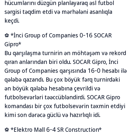
hücumlarını düzgün planlayaraq əsl futbol
sərgisi təqdim etdi və mərhələni asanlıqla
keçdi.
⚽ *İnci Group of Companies 0-16 SOCAR
Gipro*
Bu qarşılaşma turnirin ən möhtəşəm və rekord
qıran anlarından biri oldu. SOCAR Gipro, İnci
Group of Companies qarşısında 16-0 hesabı ilə
qələbə qazandı. Bu çox böyük fərq turnirdəki
ən böyük qələbə hesabına çevrildi və
futbolsevərləri təəccübləndirdi. SOCAR Gipro
komandası bir çox futbolsevərin təxmin etdiyi
kimi son dərəcə güclü və hazırlıqlı idi.
⚽ *Elektro Mall 6-4 SR Construction*