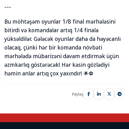
---
Bu möhtəşəm oyunlar 1/8 final mərhələsini
bitirdi və komandalar artıq 1/4 finala
yüksəldilər. Gələcək oyunlar daha da həyəcanlı
olacaq, çünki hər bir komanda növbəti
mərhələdə mübarizəni davam etdirmək üçün
əzmkarlıq göstərəcək! Hər kəsin gözlədiyi
həmin anlar artıq çox yaxındır! 🌟⚽
Paylaş