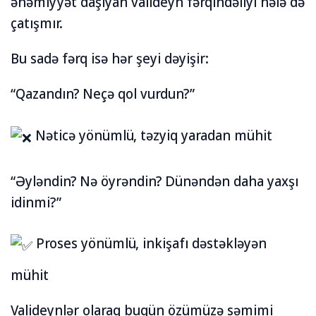
əhəmiyyət daşıyan valideyn fərqindəliyi hələ də
çatışmır.
Bu sadə fərq isə hər şeyi dəyişir:
“Qazandın? Neçə qol vurdun?”
Nəticə yönümlü, təzyiq yaradan mühit
“Əyləndin? Nə öyrəndin? Dünəndən daha yaxşı
idinmi?”
Proses yönümlü, inkişafı dəstəkləyən
mühit
Valideynlər olaraq bugün özümüzə səmimi