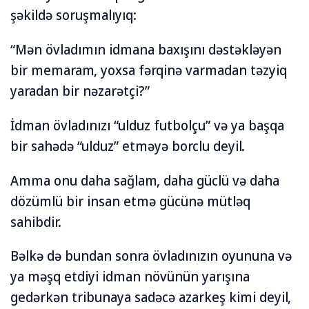
şəkildə soruşmalıyıq:
“Mən övladımın idmana baxışını dəstəkləyən
bir memaram, yoxsa fərqinə varmadan təzyiq
yaradan bir nəzarətçi?”
İdman övladınızı “ulduz futbolçu” və ya başqa
bir sahədə “ulduz” etməyə borclu deyil.
Amma onu daha sağlam, daha güclü və daha
dözümlü bir insan etmə gücünə mütləq
sahibdir.
Bəlkə də bundan sonra övladınızın oyununa və
ya məşq etdiyi idman növünün yarışına
gedərkən tribunaya sadəcə azarkeş kimi deyil,