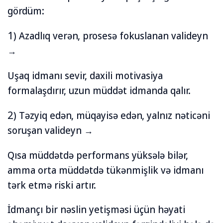
gördüm:
1) Azadlıq verən, prosesə fokuslanan valideyn
→
Uşaq idmanı sevir, daxili motivasiya
formalaşdırır, uzun müddət idmanda qalır.
2) Təzyiq edən, müqayisə edən, yalnız nəticəni
soruşan valideyn →
Qısa müddətdə performans yüksələ bilər,
amma orta müddətdə tükənmişlik və idmanı
tərk etmə riski artır.
İdmançı bir nəslin yetişməsi üçün həyati