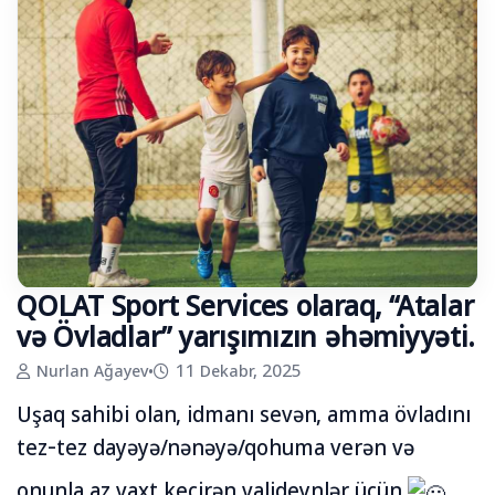
QOLAT Sport Services olaraq, “Atalar
və Övladlar” yarışımızın əhəmiyyəti.
Nurlan Ağayev
•
11 Dekabr, 2025
Uşaq sahibi olan, idmanı sevən, amma övladını
tez-tez dayəyə/nənəyə/qohuma verən və
onunla az vaxt keçirən valideynlər üçün