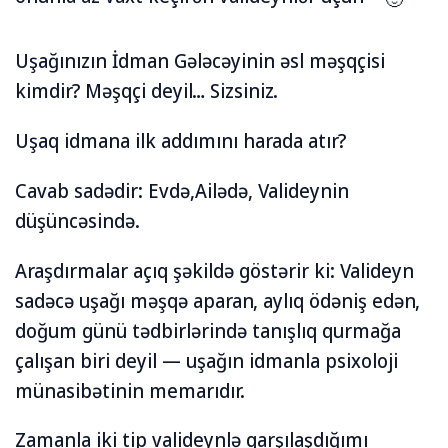
Uşağınızın İdman Gələcəyinin əsl məşqçisi
kimdir? Məşqçi deyil… Sizsiniz.
Uşaq idmana ilk addımını harada atır?
Cavab sadədir: Evdə,Ailədə, Valideynin
düşüncəsində.
Araşdırmalar açıq şəkildə göstərir ki: Valideyn
sadəcə uşağı məşqə aparan, aylıq ödəniş edən,
doğum günü tədbirlərində tanışlıq qurmağa
çalışan biri deyil — uşağın idmanla psixoloji
münasibətinin memarıdır.
Zamanla iki tip valideynlə qarşılaşdığımı