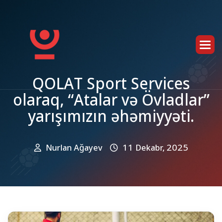
Q
O
L
A
T
S
p
o
r
t
S
e
r
v
i
c
e
s
o
l
a
r
a
q
,
“
A
t
a
l
a
r
v
ə
Ö
v
l
a
d
l
a
r
”
y
a
r
ı
ş
ı
m
ı
z
ı
n
ə
h
ə
m
i
y
y
ə
t
i
.
Nurlan Ağayev
11 Dekabr, 2025