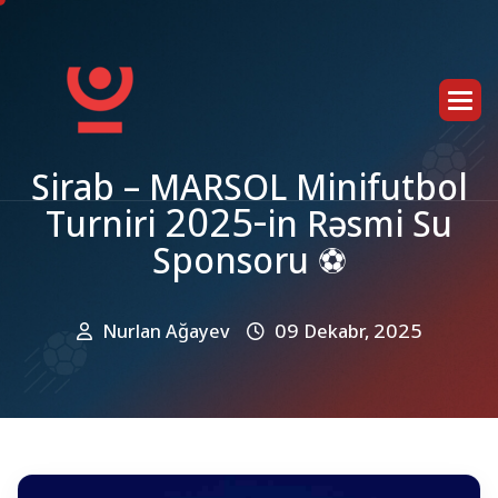
S
i
r
a
b
–
M
A
R
S
O
L
M
i
n
i
f
u
t
b
o
l
T
u
r
n
i
r
i
2
0
2
5
-
i
n
R
ə
s
m
i
S
u
S
p
o
n
s
o
r
u
⚽
Nurlan Ağayev
09 Dekabr, 2025