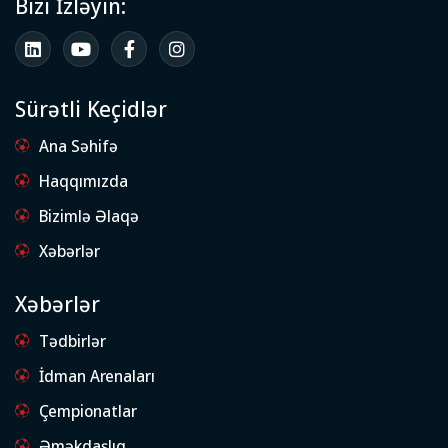
Bizi İzləyin:
Sürətli Keçidlər
Ana Səhifə
Haqqımızda
Bizimlə Əlaqə
Xəbərlər
Xəbərlər
Tədbirlər
İdman Arenaları
Çempionatlar
Əməkdaşlıq