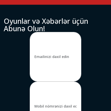
O
y
u
n
l
a
r
v
ə
X
ə
b
ə
r
l
ə
r
ü
ç
ü
n
A
b
u
n
ə
O
l
u
n
!