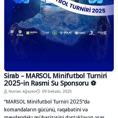
Sirab – MARSOL Minifutbol Turniri
2025-in Rəsmi Su Sponsoru ⚽
Nurlan Ağayev
•
09 Dekabr, 2025
“MARSOL Minifutbol Turniri 2025”də
komandaların gücünü, rəqabətini və
meydandakı mübarizəsini dəstəkləyən əsas