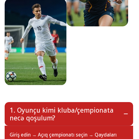
1. Oyunçu kimi kluba/çempionata
necə qoşulum?
Giriş edin → Açıq çempionatı seçin → Qaydaları