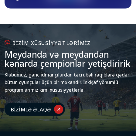
Qeydiyyat bağlıdır
BIZIM XÜSUSIYYƏTLƏRIMIZ
M
e
y
d
a
n
d
a
v
ə
m
e
y
d
a
n
d
a
n
k
ə
n
a
r
d
a
ç
e
m
p
i
o
n
l
a
r
y
e
t
i
ş
d
i
r
i
r
i
k
Klubumuz, gənc idmançılardan təcrübəli rəqiblərə qədər
bütün oyunçular üçün bir məkandır. İnkişaf yönümlü
proqramlarımız kimi xüsusiyyətlərlə.
BIZIMLƏ ƏLAQƏ