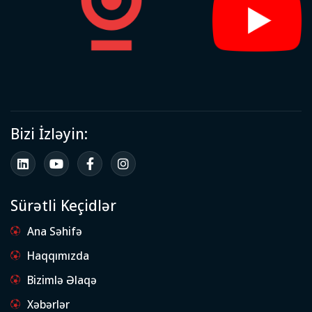
Bizi İzləyin:
Sürətli Keçidlər
Ana Səhifə
Haqqımızda
Bizimlə Əlaqə
Xəbərlər