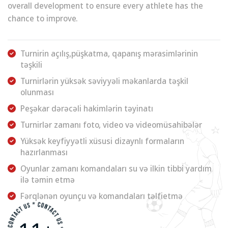
overall development to ensure every athlete has the
chance to improve.
Turnirin açılış,püşkatma, qapanış mərasimlərinin
təşkili
Turnirlərin yüksək səviyyəli məkanlarda təşkil
olunması
Peşəkar dərəcəli hakimlərin təyinatı
Turnirlər zamanı foto, video və videomüsahibələr
Yüksək keyfiyyətli xüsusi dizaynlı formaların
hazırlanması
Oyunlar zamanı komandaları su və ilkin tibbi yardım
ilə təmin etmə
Fərqlənən oyunçu və komandaları təlfietmə