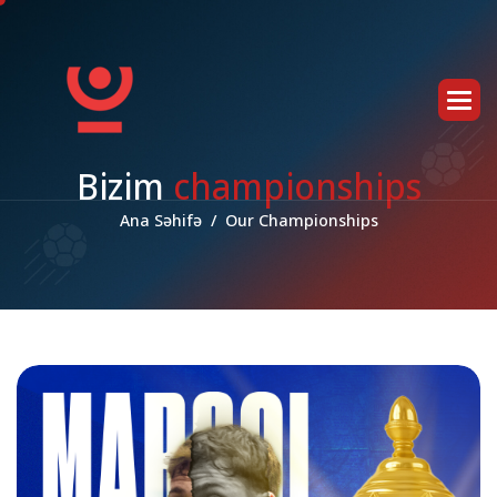
B
i
z
i
m
c
h
a
m
p
i
o
n
s
h
i
p
s
Ana Səhifə
Our Championships