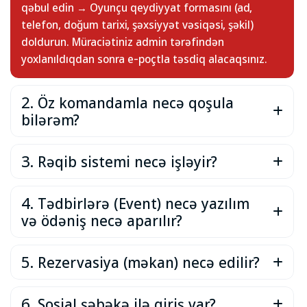
qəbul edin → Oyunçu qeydiyyat formasını (ad,
telefon, doğum tarixi, şəxsiyyət vəsiqəsi, şəkil)
doldurun. Müraciətiniz admin tərəfindən
yoxlanıldıqdan sonra e-poçtla təsdiq alacaqsınız.
2. Öz komandamla necə qoşula
bilərəm?
3. Rəqib sistemi necə işləyir?
4. Tədbirlərə (Event) necə yazılım
və ödəniş necə aparılır?
5. Rezervasiya (məkan) necə edilir?
6. Sosial şəbəkə ilə giriş var?