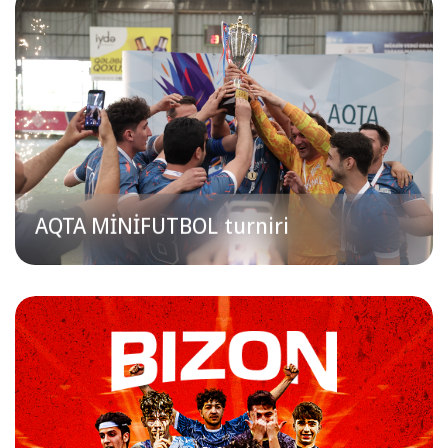
Qeydiyyat bağlıdır
AQTA MİNİFUTBOL turniri
Qeydiyyat bağlıdır