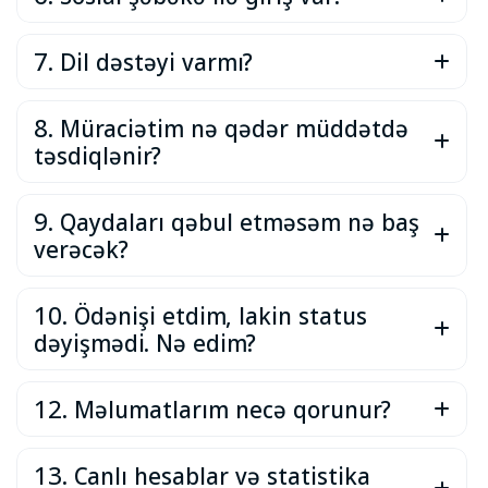
7. Dil dəstəyi varmı?
8. Müraciətim nə qədər müddətdə
təsdiqlənir?
9. Qaydaları qəbul etməsəm nə baş
verəcək?
10. Ödənişi etdim, lakin status
dəyişmədi. Nə edim?
12. Məlumatlarım necə qorunur?
13. Canlı hesablar və statistika