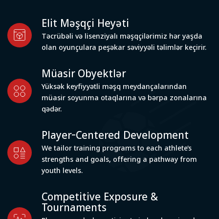
Elit Məşqçi Heyəti
Təcrübəli və lisenziyalı məşqçilərimiz hər yaşda
olan oyunçulara peşəkar səviyyəli təlimlər keçirir.
Müasir Obyektlər
Yüksək keyfiyyətli məşq meydançalarından
müasir soyunma otaqlarına və bərpa zonalarına
qədər.
Player-Centered Development
We tailor training programs to each athlete's
strengths and goals, offering a pathway from
youth levels.
Competitive Exposure &
Tournaments