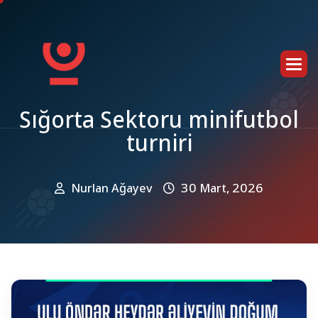
S
ı
ğ
o
r
t
a
S
e
k
t
o
r
u
m
i
n
i
f
u
t
b
o
l
t
u
r
n
i
r
i
Nurlan Ağayev
30 Mart, 2026