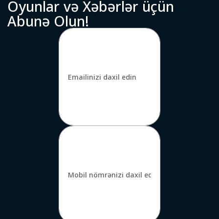
O
y
u
n
l
a
r
v
ə
X
ə
b
ə
r
l
ə
r
ü
ç
ü
n
A
b
u
n
ə
O
l
u
n
!