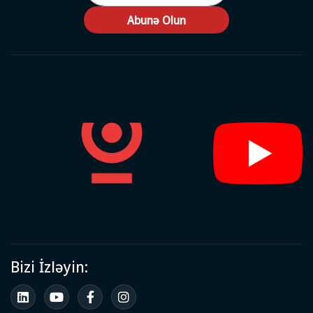
Abunə Olun
Bizi İzləyin: