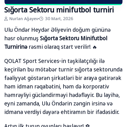
Sığorta Sektoru minifutbol turniri
Nurlan Ağayev
•
30 Mart, 2026
Ulu Öndər Heydər Əliyevin doğum gününə
həsr olunmuş
Sığorta Sektoru Minifutbol
Turnirinə
rəsmi olaraq start verilir! 🔥
QOLAT Sport Services-in təşkilatçılığı ilə
keçirilən bu mötəbər turnir sığorta sektorunda
fəaliyyət göstərən şirkətləri bir araya gətirərək
həm idman rəqabətini, həm də korporativ
həmrəyliyi gücləndirməyi hədəfləyir. Bu layihə,
eyni zamanda, Ulu Öndərin zəngin irsinə və
idmana verdiyi dəyərə ehtiramın bir ifadəsidir.
Artıq
ilk turun oyunları başlayır! ⚽️