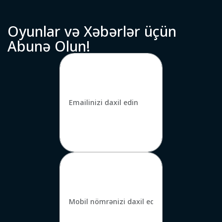
O
y
u
n
l
a
r
v
ə
X
ə
b
ə
r
l
ə
r
ü
ç
ü
n
A
b
u
n
ə
O
l
u
n
!