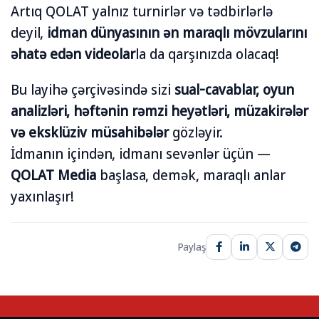
Artıq QOLAT yalnız turnirlər və tədbirlərlə
deyil,
idman dünyasının ən maraqlı mövzularını
əhatə edən videolar
la da qarşınızda olacaq!
Bu layihə çərçivəsində sizi
sual-cavablar, oyun
analizləri, həftənin rəmzi heyətləri, müzakirələr
və eksklüziv müsahibələr
gözləyir.
İdmanın içindən, idmanı sevənlər üçün —
QOLAT Media
başlasa, demək, maraqlı anlar
yaxınlaşır!
Paylaş