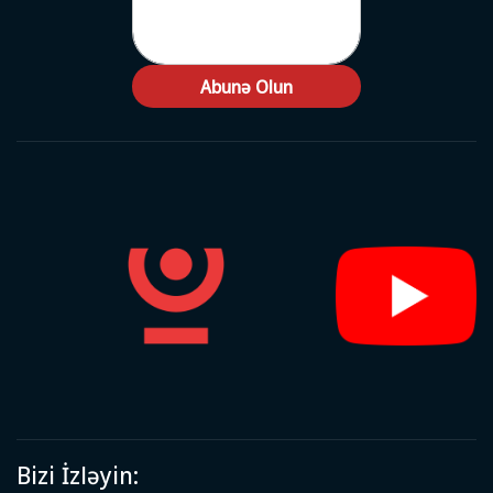
Abunə Olun
Bizi İzləyin: