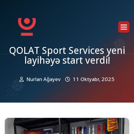
Q
O
L
A
T
S
p
o
r
t
S
e
r
v
i
c
e
s
y
e
n
i
l
a
y
i
h
ə
y
ə
s
t
a
r
t
v
e
r
d
i
!
Nurlan Ağayev
11 Oktyabr, 2025