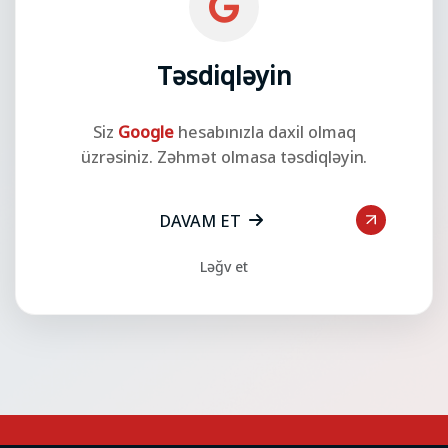
Təsdiqləyin
Siz
Google
hesabınızla daxil olmaq
üzrəsiniz. Zəhmət olmasa təsdiqləyin.
DAVAM ET
Ləğv et