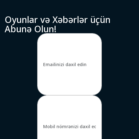
O
y
u
n
l
a
r
v
ə
X
ə
b
ə
r
l
ə
r
ü
ç
ü
n
A
b
u
n
ə
O
l
u
n
!