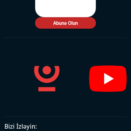
Abunə Olun
Bizi İzləyin: