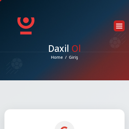
D
a
x
i
l
O
l
Home
Giriş