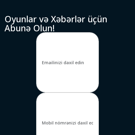
O
y
u
n
l
a
r
v
ə
X
ə
b
ə
r
l
ə
r
ü
ç
ü
n
A
b
u
n
ə
O
l
u
n
!