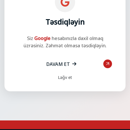
Təsdiqləyin
Siz
Google
hesabınızla daxil olmaq
üzrəsiniz. Zəhmət olmasa təsdiqləyin.
DAVAM ET
Ləğv et