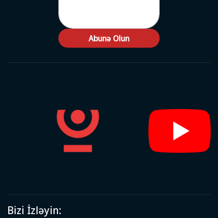
Abunə Olun
Bizi İzləyin: