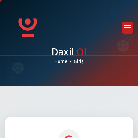
D
a
x
i
l
O
l
Home
Giriş